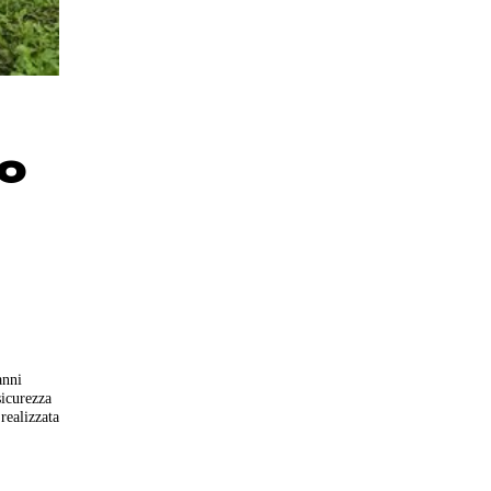
so
anni
sicurezza
realizzata