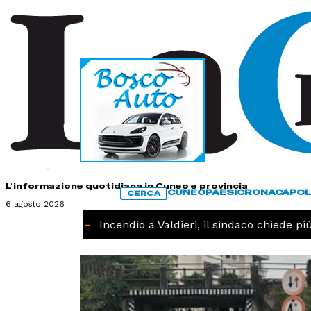
HOME
CONTATTI
L'informazione quotidiana in Cuneo e provincia
CUNEO
PAESI
CRONACA
POL
CERCA
6 agosto 2026
CRONACA -
Incendio a Valdieri, il sindaco chiede più i