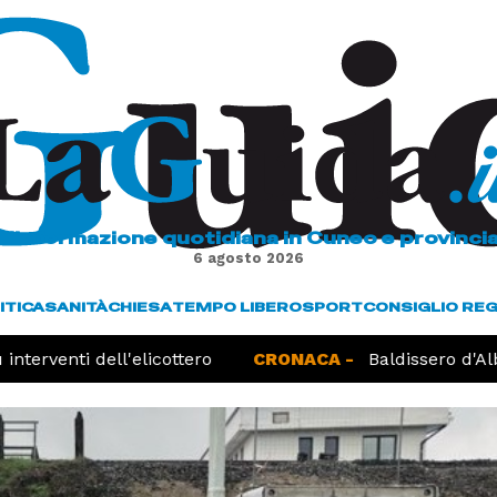
L'informazione quotidiana in Cuneo e provinci
6 agosto 2026
ITICA
SANITÀ
CHIESA
TEMPO LIBERO
SPORT
CONSIGLIO RE
nterventi dell'elicottero
CRONACA -
Baldissero d'Alba