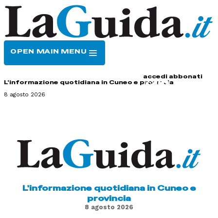
OPEN MAIN MENU
HOME
CONTATTI
accedi
abbonati
L'informazione quotidiana in Cuneo e provincia
8 agosto 2026
L'informazione quotidiana in Cuneo e
provincia
8 agosto 2026