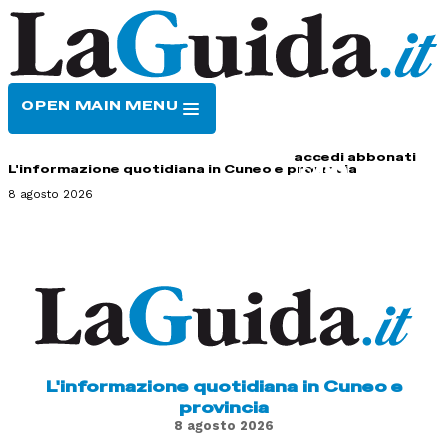
OPEN MAIN MENU
HOME
CONTATTI
accedi
abbonati
L'informazione quotidiana in Cuneo e provincia
8 agosto 2026
L'informazione quotidiana in Cuneo e
provincia
8 agosto 2026