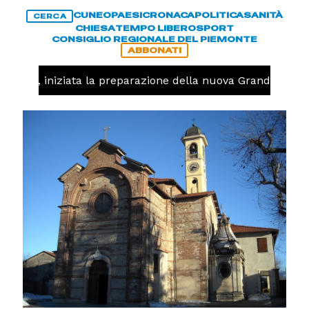
CUNEO
PAESI
CRONACA
POLITICA
SANITÀ
CERCA
CHIESA
TEMPO LIBERO
SPORT
CONSIGLIO REGIONALE DEL PIEMONTE
ABBONATI
lavolo, iniziata la preparazione della nuova Granda Volle