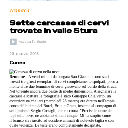
cronaca
Sette carcasse di cervi
trovate in valle Stura
29 marzo 2018
Cuneo
Demonte
- A venti minuti da borgata San Giacomo sono stati
trovati tre grossi esemplari di cervi completamente spolpati, poco a
monte altre due femmine di cervi giacevano sul bordo della strada.
Nel torrente ancora due bestie di medie dimensioni. A segnalare la
carcasse e scattare le fotografie è stato Giuseppe Chialvetto, un
escursionista che ieri (mercoledì 28 marzo) era diretto nell'ampia
conca delle cime del Borel, Brun e Gram, insieme al compagno di
scialpinismo Sergio Costagli, che racconta: "Precise le orme dei
lupi sulla neve, ne abbiamo stimati cinque. Mi ha stupito come
il branco sia riuscito ad uccidere animali di notevole taglia e con
quale violenza. Le teste erano completamente decapitate,