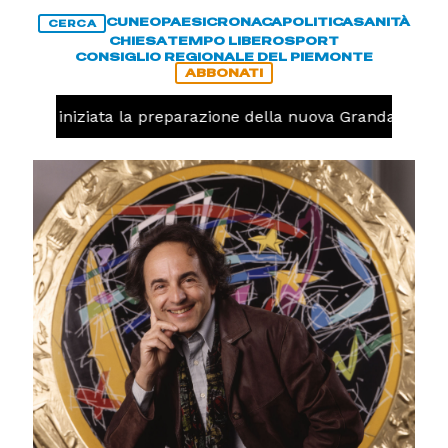
CUNEO
PAESI
CRONACA
POLITICA
SANITÀ
CERCA
CHIESA
TEMPO LIBERO
SPORT
CONSIGLIO REGIONALE DEL PIEMONTE
ABBONATI
avolo, iniziata la preparazione della nuova Granda Volley