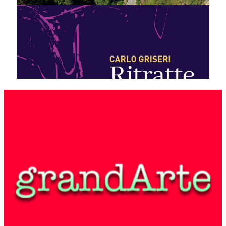
Paesi
“Le meraviglie della Ferrovia delle
Meraviglie”