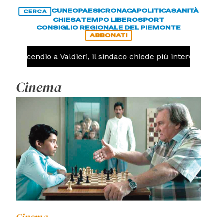
CUNEO
PAESI
CRONACA
POLITICA
SANITÀ
CERCA
CHIESA
TEMPO LIBERO
SPORT
CONSIGLIO REGIONALE DEL PIEMONTE
ABBONATI
Incendio a Valdieri, il sindaco chiede più interventi dell'e
Cinema