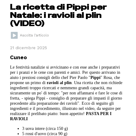
La ricetta di Pippi per
Natale: i ravioli al plin
(VIDEO)
21 dicembre 2025
Cuneo
Le festività natalizie si avvicinano e con esse anche i preparativi
per i pranzi e le cene con parenti e amici. Per questo arrivano in
aiuto i preziosi consigli dello chef Pier Paolo "
Pippi
" Rosa, che
propone un primo di
ravioli al plin
. Una ricetta che non richiede
ingredienti troppo ricercati e nemmeno grandi capacità, ma
sicuramente un po' di tempo: "per non affannarsi e fare le cose di
fretta, - spiega Pippi - consiglio di preparare gli impasti il giorno
precedente alla preparazione dei ravioli". Ecco di seguito gli
ingredienti e il procedimento, illustrato nel video, da seguire per
realizzare il prelibato piatto: buon appetito!
PASTA PER I
RAVIOLI
3 uova intere (circa 150 g)
5 rossi d'uovo (circa 90 g)