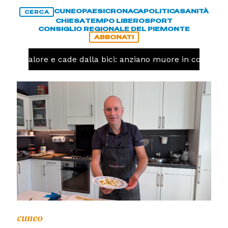
CUNEO
PAESI
CRONACA
POLITICA
SANITÀ
CERCA
CHIESA
TEMPO LIBERO
SPORT
CONSIGLIO REGIONALE DEL PIEMONTE
ABBONATI
un malore e cade dalla bici: anziano muore in corso Niz
cuneo