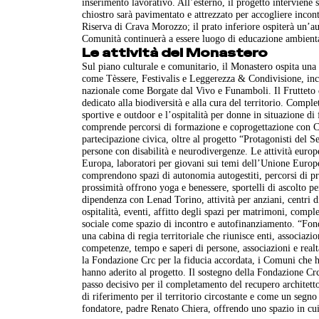
inserimento lavorativo. All’esterno, il progetto interviene su
chiostro sarà pavimentato e attrezzato per accogliere incont
Riserva di Crava Morozzo; il prato inferiore ospiterà un’aula
Comunità continuerà a essere luogo di educazione ambiental
Le attività del Monastero
Sul piano culturale e comunitario, il Monastero ospita una 
come Tèssere, Festivalis e Leggerezza & Condivisione, incont
nazionale come Borgate dal Vivo e Funamboli. Il Frutteto 
dedicato alla biodiversità e alla cura del territorio. Comple
sportive e outdoor e l’ospitalità per donne in situazione di
comprende percorsi di formazione e coprogettazione con C
partecipazione civica, oltre al progetto “Protagonisti del S
persone con disabilità e neurodivergenze. Le attività eur
Europa, laboratori per giovani sui temi dell’Unione Europea
comprendono spazi di autonomia autogestiti, percorsi di pro
prossimità offrono yoga e benessere, sportelli di ascolto pe
dipendenza con Lenad Torino, attività per anziani, centri d
ospitalità, eventi, affitto degli spazi per matrimoni, comple
sociale come spazio di incontro e autofinanziamento. “Fond
una cabina di regia territoriale che riunisce enti, associaz
competenze, tempo e saperi di persone, associazioni e real
la Fondazione Crc per la fiducia accordata, i Comuni che hann
hanno aderito al progetto. Il sostegno della Fondazione Crc
passo decisivo per il completamento del recupero architet
di riferimento per il territorio circostante e come un segn
fondatore, padre Renato Chiera, offrendo uno spazio in cui 