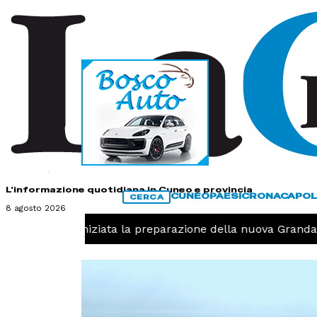
HOME
CONTATTI
L'informazione quotidiana in Cuneo e provincia
CUNEO
PAESI
CRONACA
POL
CERCA
8 agosto 2026
Pallavolo, iniziata la preparazione della nuova Granda Vo