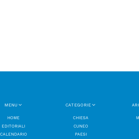
i
MENU
CATEGORIE
AR
HOME
CHIESA
M
EDITORIALI
CUNEO
CALENDARIO
PAESI