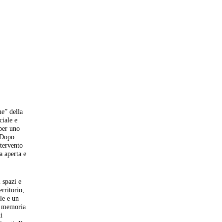
ne” della
ciale e
 per uno
. Dopo
ntervento
a aperta e
 spazi e
rritorio,
ale e un
la memoria
i