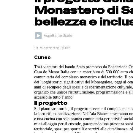
Monastero di San
bellezza e inclu
18 dicembre 2025
Cuneo
Tra i vincitori del bando Stars promosso da Fondazione Crc 
Casa do Menor Italia con un contributo di 500.000 euro che 
comunitaria del complesso monastico e del territorio. Il p
dei luoghi storici significativi del Monregalese, oggi al ce
anni di recupero degli spazi e di sperimentazione culturale
organico che unisce ristrutturazione, programmazione e allea
accessibile tutto l’anno.
Il progetto
Sul piano strutturale, il progetto prevede il completamento d
la loro rifunzionalizzazione. Nell’ala Bianca nasceranno una
e una cucina con sala pranzo comunitaria per attività sociali
mini-alloggio per il custode, garantendo una presenza stabi
territoriale, spazi per sportelli e servizi alla cittadinanza