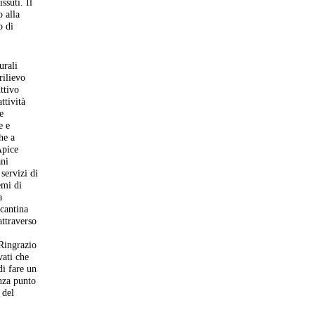
ssuti. Il
o alla
o di
urali
rilievo
ttivo
ttività
e
e e
he a
Apice
ani
servizi di
emi di
a
 cantina
attraverso
 Ringrazio
vati che
di fare un
nza punto
 del