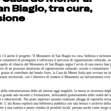
 Biagio, tra cura,
sione
c'è anche il progetto “Il Monastero di San Biagio tra cura, bellezza e inclusio
consentirà di proseguire e rafforzare il percorso di rigenerazione culturale, so
rogetto di rilancio del Monastero di San Biagio segna l’avvio di una nuova fase
ntro di un processo strutturato di rigenerazione culturale, sociale e comunitaria
, grazie al contributo del bando Stars, la Casa do Menor Italia può avviare un i
nze territoriali, con l’obiettivo di rendere il Monastero un’infrastruttura civic
ella ristrutturazione delle ali interne oggi inagibili, la messa in sicurezza degli
 grande sala incontri e formazione, utilizzabile gratuitamente dalle realtà del te
 e laboratoriali. Nei piani superiori saranno realizzati alloggi di ospitalità soci
le. L’ala Rossa ospiterà una biblioteca pubblica con sala lettura e archivio del
, oltre a una cantina e punto vendita di prodotti locali, pensata anche come luogo d