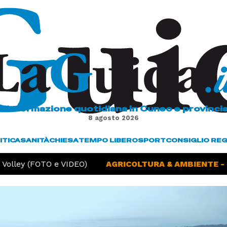
L'informazione quotidiana in Cuneo e provinci
8 agosto 2026
ITICA
SANITÀ
CHIESA
TEMPO LIBERO
SPORT
CONSIGLIO RE
lley (FOTO e VIDEO)
AGRICOLTURA & AMBIENTE -
Sic