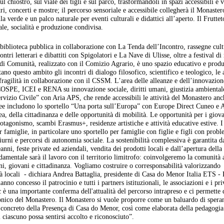
l chiostro, sul viale dei tigli e sul parco, trasformandoli in spazi accessibili e vi
ri, concerti e mostre; il percorso sensoriale e accessibile collegherà il Monaster
 verde e un palco naturale per eventi culturali e didattici all’aperto. Il Fruttet
e, socialità e produzione condivisa.
biblioteca pubblica in collaborazione con La Tenda dell’Incontro, rassegne cult
ri letterari e dibattiti con Spigolatori e La Nave di Ulisse, oltre a festival di 
di Comunità, realizzato con il Comizio Agrario, è uno spazio educativo e produ
tano questo ambito gli incontri di dialogo filosofico, scientifico e teologico, le a
 fragilità in collaborazione con il CSSM. L’area delle alleanze e dell’innovazion
OSPE, ICEI e RENA su innovazione sociale, diritti umani, giustizia ambiental
ervizio Civile” con Aria APS, che rende accessibili le attività del Monastero anc
opee includono lo sportello “Una porta sull’Europa” con Europe Direct Cuneo e 
, della cittadinanza e delle opportunità di mobilità. Le opportunità per i giov
tagonismo, scambi Erasmus+, residenze artistiche e attività educative estive. I 
r famiglie, in particolare uno sportello per famiglie con figlie e figli con probl
iurni e percorsi di autonomia sociale. La sostenibilità complessiva è garantita d
anni, feste private ed aziendali, vendita dei prodotti locali e dall’apertura della
amentale sarà il lavoro con il territorio limitrofo: coinvolgeremo la comunità 
ioni, giovani e cittadinanza. Vogliamo costruire o corresponsabilità valorizzando
tà locali - dichiara Andrea Battaglia, presidente di Casa do Menor Italia ETS -
o concesso il patrocinio e tutti i partners istituzionali, le associazioni e i pri
 è una importante conferma dell'attualità del percorso intrapreso e ci permette 
tonico del Monastero. Il Monastero si vuole proporre come un baluardo di spera
o concreto della Presença di Casa do Menor, così come elaborata della pedagogia
ciascuno possa sentirsi accolto e riconosciuto”.