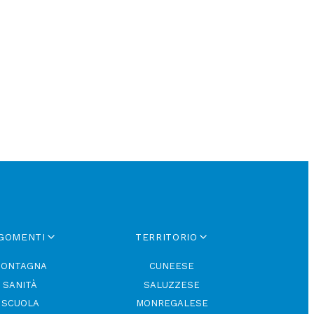
GOMENTI
TERRITORIO
ONTAGNA
CUNEESE
SANITÀ
SALUZZESE
SCUOLA
MONREGALESE