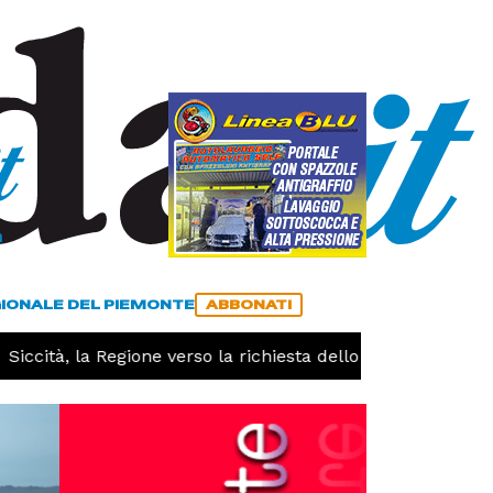
a
ACCEDI
ABBONATI
GIONALE DEL PIEMONTE
ABBONATI
cità, la Regione verso la richiesta dello stato di calamità 