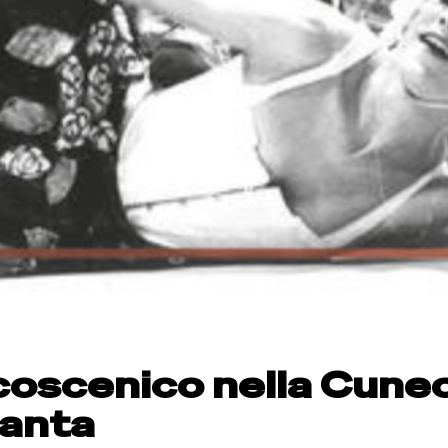
coscenico nella Cune
uanta