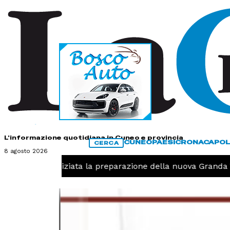
HOME
CONTATTI
L'informazione quotidiana in Cuneo e provincia
CUNEO
PAESI
CRONACA
POL
CERCA
8 agosto 2026
llavolo, iniziata la preparazione della nuova Granda Voll