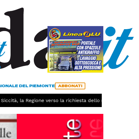
a
ACCEDI
ABBONATI
GIONALE DEL PIEMONTE
ABBONATI
tà, la Regione verso la richiesta dello stato di calamità na