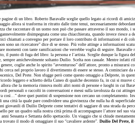
gine di un libro. Roberto Baravalle sceglie quello legato ai ricordi di amiciz
aggio allora si trasforma in ritratto dalle tinte tenui, necessariamente debordan
zza che raccontare di un uomo non può che passare attraverso il suo mondo, i s
 ingannevolmente disimpegnata come una chiacchierata, quando invece riesce a de
ici chiamati a convegno per portare il loro contributo di informazioni e di col
non sono un ricercatore” dice di se stesso. Più volte attinge a informazioni scatu
vocare momenti con tante ramificazioni che verrebbe voglia di seguire. Baravalle 
to, il punto di fuga del libro: la persona e l’artista. Sceglie dunque la figura de
, sempre amichevolmente soltanto Duilio. Scelta non casuale. Mentre infatti ril
 genere, coglie anche lo spirito “avventuroso” dell’attore, pronto a misurarsi co
hi cerca nel proprio lavoro il divertimento di essere se stesso. A cominciare da 
coscenico, Del Prete. Non sfugge però come questo omaggio a Delprete, in quest
a ricordo leggero e schietto della Cuneo di qualche decennio fa, in cui si muove 
i allora che la memoria rinnova molti altri nomi di persone e luoghi in cui Bara
cordi personali o raccolti in conversazioni e messi sulla tavolozza da cui attinge
 era così…” dove quei puntini di sospensione non cercano un completamento. I
 di una città la quale pare condividere una giovinezza che nulla ha di superficial
nni giovanili di Duilio Delprete come tentativi di saggiare di una strada da perc
ssello per un quadro sulla nostra città prima di accompagnare l’attore nel suo vi
i anni Sessanta e Settanta dello spettacolo. Un viaggio che si chiude mestament
 trovato il modo di omaggiare il suo “cavaliere ardente”.
Duilio Del Prete, il