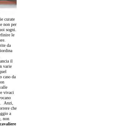
ie curate
te non per
uoi sogni.
finire le
ore.
rite da
riordina
l
ancia il
n varie
quel
o caso da
con
valle
re vivaci
nvocano
e. Anzi,
orrere che
aggio a
e, non
 cavaliere