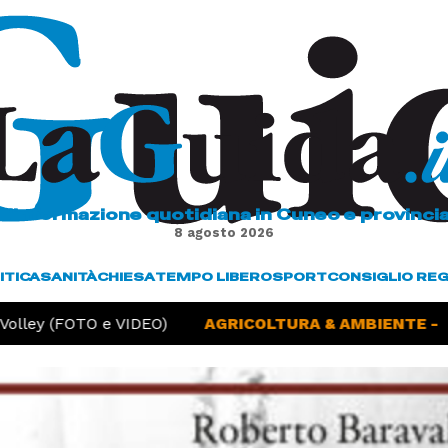
L'informazione quotidiana in Cuneo e provinci
8 agosto 2026
ITICA
SANITÀ
CHIESA
TEMPO LIBERO
SPORT
CONSIGLIO RE
ey (FOTO e VIDEO)
AGRICOLTURA & AMBIENTE -
Sicci