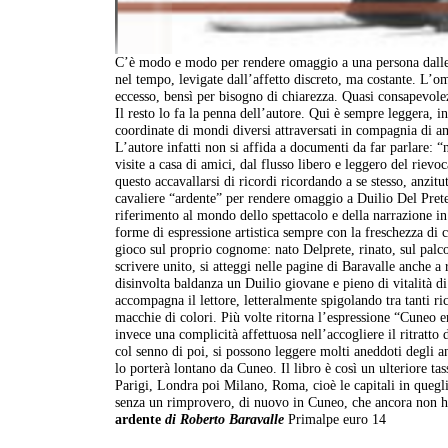
C’è modo e modo per rendere omaggio a una persona dalle pa
nel tempo, levigate dall’affetto discreto, ma costante. L’om
eccesso, bensì per bisogno di chiarezza. Quasi consapevole
Il resto lo fa la penna dell’autore. Qui è sempre leggera,
coordinate di mondi diversi attraversati in compagnia di am
L’autore infatti non si affida a documenti da far parlare: “
visite a casa di amici, dal flusso libero e leggero del rie
questo accavallarsi di ricordi ricordando a se stesso, anzitut
cavaliere “ardente” per rendere omaggio a Duilio Del Prete
riferimento al mondo dello spettacolo e della narrazione in
forme di espressione artistica sempre con la freschezza di c
gioco sul proprio cognome: nato Delprete, rinato, sul pal
scrivere unito, si atteggi nelle pagine di Baravalle anche 
disinvolta baldanza un Duilio giovane e pieno di vitalità d
accompagna il lettore, letteralmente spigolando tra tanti ri
macchie di colori. Più volte ritorna l’espressione “Cuneo
invece una complicità affettuosa nell’accogliere il ritratto
col senno di poi, si possono leggere molti aneddoti degli a
lo porterà lontano da Cuneo. Il libro è così un ulteriore ta
Parigi, Londra poi Milano, Roma, cioè le capitali in quegl
senza un rimprovero, di nuovo in Cuneo, che ancora non ha
ardente
di Roberto Baravalle
Primalpe euro 14