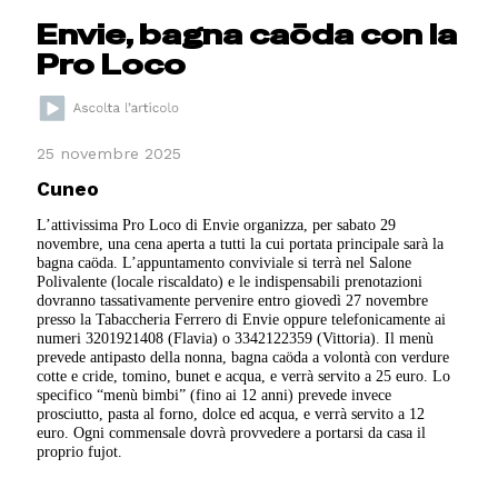
Envie, bagna caöda con la
Pro Loco
25 novembre 2025
Cuneo
L’attivissima Pro Loco di Envie organizza, per sabato 29
novembre, una cena aperta a tutti la cui portata principale sarà la
bagna caöda. L’appuntamento conviviale si terrà nel Salone
Polivalente (locale riscaldato) e le indispensabili prenotazioni
dovranno tassativamente pervenire entro giovedì 27 novembre
presso la Tabaccheria Ferrero di Envie oppure telefonicamente ai
numeri 3201921408 (Flavia) o 3342122359 (Vittoria). Il menù
prevede antipasto della nonna, bagna caöda a volontà con verdure
cotte e cride, tomino, bunet e acqua, e verrà servito a 25 euro. Lo
specifico “menù bimbi” (fino ai 12 anni) prevede invece
prosciutto, pasta al forno, dolce ed acqua, e verrà servito a 12
euro. Ogni commensale dovrà provvedere a portarsi da casa il
proprio fujot.