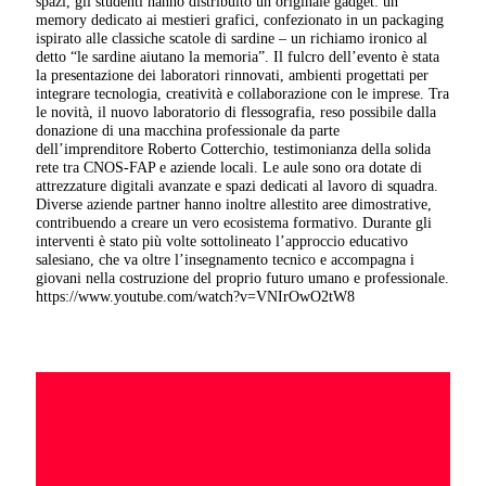
spazi, gli studenti hanno distribuito un originale gadget: un
memory dedicato ai mestieri grafici, confezionato in un packaging
ispirato alle classiche scatole di sardine – un richiamo ironico al
detto “le sardine aiutano la memoria”. Il fulcro dell’evento è stata
la presentazione dei laboratori rinnovati, ambienti progettati per
integrare tecnologia, creatività e collaborazione con le imprese. Tra
le novità, il nuovo laboratorio di flessografia, reso possibile dalla
donazione di una macchina professionale da parte
dell’imprenditore Roberto Cotterchio, testimonianza della solida
rete tra CNOS-FAP e aziende locali. Le aule sono ora dotate di
attrezzature digitali avanzate e spazi dedicati al lavoro di squadra.
Diverse aziende partner hanno inoltre allestito aree dimostrative,
contribuendo a creare un vero ecosistema formativo. Durante gli
interventi è stato più volte sottolineato l’approccio educativo
salesiano, che va oltre l’insegnamento tecnico e accompagna i
giovani nella costruzione del proprio futuro umano e professionale.
https://www.youtube.com/watch?v=VNIrOwO2tW8