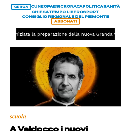
CUNEO
PAESI
CRONACA
POLITICA
SANITÀ
CERCA
CHIESA
TEMPO LIBERO
SPORT
CONSIGLIO REGIONALE DEL PIEMONTE
ABBONATI
volo, iniziata la preparazione della nuova Granda Volley 
scuola
A Valdocco i nuovi