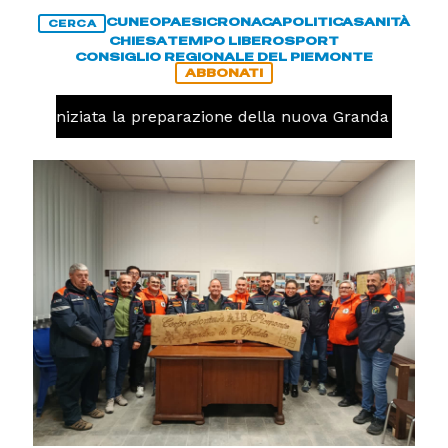
CUNEO
PAESI
CRONACA
POLITICA
SANITÀ
CERCA
CHIESA
TEMPO LIBERO
SPORT
CONSIGLIO REGIONALE DEL PIEMONTE
ABBONATI
volo, iniziata la preparazione della nuova Granda Volley 