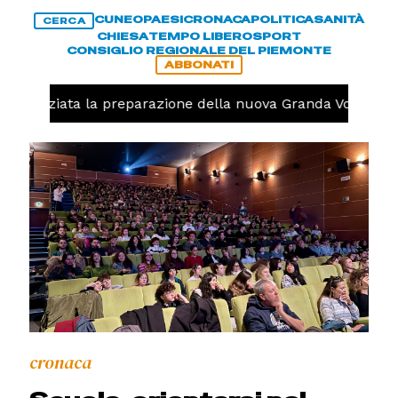
CUNEO
PAESI
CRONACA
POLITICA
SANITÀ
CERCA
CHIESA
TEMPO LIBERO
SPORT
CONSIGLIO REGIONALE DEL PIEMONTE
ABBONATI
o, iniziata la preparazione della nuova Granda Volley (FO
cronaca