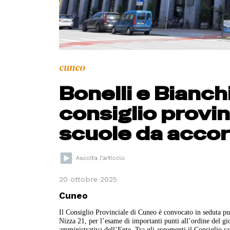
cuneo
Bonelli e Bianch
consiglio provin
scuole da acco
20 ottobre 2025
Cuneo
Il Consiglio Provinciale di Cuneo è convocato in seduta pub
Nizza 21, per l’esame di importanti punti all’ordine del gi
amministrativa dell’Ente. Tra gli argomenti il Consiglio s