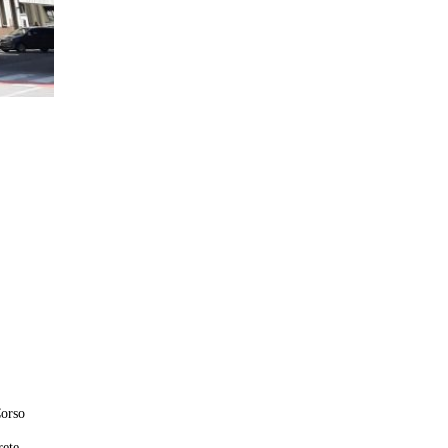
Corso
rete