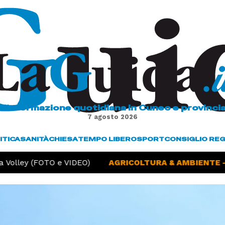
L'informazione quotidiana in Cuneo e provinci
7 agosto 2026
ITICA
SANITÀ
CHIESA
TEMPO LIBERO
SPORT
CONSIGLIO RE
olley (FOTO e VIDEO)
AGRICOLTURA & AMBIENTE -
S