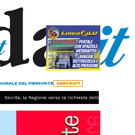
a
ACCEDI
ABBONATI
GIONALE DEL PIEMONTE
ABBONATI
iccità, la Regione verso la richiesta dello stato di calamità