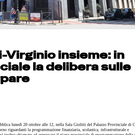
i-Virginio insieme: in
ciale la delibera sulle
rpare
blica lunedì 20 ottobre alle 12, nella Sala Giolitti del Palazzo Provinciale di 
orno riguardanti la programmazione finanziaria, scolastica, infrastrutturale e
arà inoltre chiamato ad approvare il piano provinciale di programmazione della 