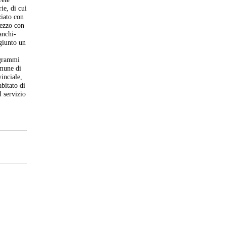
ie, di cui
ziato con
nezzo con
anchi-
ggiunto un
ogrammi
omune di
inciale,
abitato di
l servizio