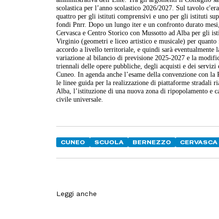
scolastica per l’anno scolastico 2026/2027. Sul tavolo c'era 
quattro per gli istituti comprensivi e uno per gli istituti 
fondi Pnrr. Dopo un lungo iter e un confronto durato mesi,
Cervasca e Centro Storico con Mussotto ad Alba per gli isti
Virginio (geometri e liceo artistico e musicale) per quanto 
accordo a livello territoriale, e quindi sarà eventualmente 
variazione al bilancio di previsione 2025-2027 e la mod
triennali delle opere pubbliche, degli acquisti e dei serviz
Cuneo. In agenda anche l’esame della convenzione con la Re
le linee guida per la realizzazione di piattaforme stradali ri
Alba, l’istituzione di una nuova zona di ripopolamento e cat
civile universale.
CUNEO
SCUOLA
BERNEZZO
CERVASCA
Leggi anche