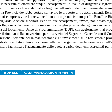
la necessità di effettuare cinque “accorpamenti” a livello di dirigenze e segreter
superiori, come richiesto da Stato e Regione nell'ambito del piano nazionale finan
 la Provincia dovrebbe portare sul tavolo le proposte di tre accorpamenti: Ber
tuti comprensivi, e la creazione di un unico grande istituto per Itc Bonelli e Bi
riguarda le scuole superiori. Per altri due accorpamenti, invece, non è stato ra
la Regione a decidere. In discussione in consiglio provinciale figurano anche la
ifica del Documento Unico di Programmazione (DUP), con aggiornamenti ai pr
i e il rinnovo della convenzione per il servizio del Segretario Generale con il C
gione Piemonte per la manutenzione e gli investimenti sulla rete stradale prov
alzate in ambito urbano, la ripresa delle fasi progettuali per la variante est dell’
tura faunistica e l’adeguamento delle quote a carico degli enti accreditati per i
BONELLI
CAMPAGNA AMICA IN FESTA