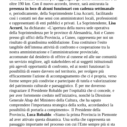
oltre 190 km. Con il nuovo accordo, invece, sarà assicurata la
presenza in loco di alcuni funzionari con cadenza settimanale
e, periodicamente, della Soprintendente Lisa Accurti, facilitando
così i contatti nei due sensi con amministratori locali, professionisti
e rappresentanti di enti pubblici e privati. La Soprintendente,
Lisa
Accurti
, ha dichiarato: «L'apertura della nuova sede operativa
della Soprintendenza per le province di Alessandria, Asti e Cuneo
presso gli uffici della Provincia, a Cuneo, rappresenta per noi un
risultato di grandissima soddisfazione. Essa costituisce l'esito
tangibile dell'intensa attività di confronto e cooperazione tra la
nostra amministrazione e l'amministrazione provinciale,
accomunate dal desiderio di offrire al cuneese ed alle sue comunità
un servizio migliore, agli stakeholders ed ai soggetti istituzionali
più agevoli opportunità di confronto, ed ai nostri funzionari la
possibilità di essere davvero nel territorio, per svolgere più
efficacemente l'azione di accompagnamento che ci è propria, verso
forme sempre più condivise e partecipate di tutela e valorizzazione
del patrimonio culturale e paesaggistico. È per me doveroso
ringraziare il Presidente Robaldo per l'ospitalità che ci concede, e
per aver fortemente creduto nell'iniziativa, nonchè la Direzione
Generale Abap del Ministero della Cultura, che ha saputo
comprendere l'importanza strategica della scelta, accordandoci la
possibilità di portarla a compimento». Il Presidente della
Provincia,
Luca Robaldo
: «Siamo la prima Provincia in Piemonte
ad aver attivato questa dinamica. Una scelta che rappresenta un
passaggio importante nel processo con cui l'Ente sempre più si sta