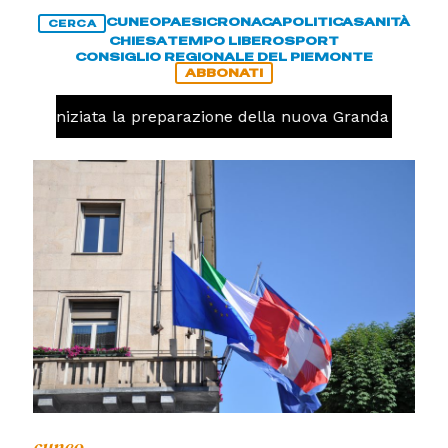
CUNEO
PAESI
CRONACA
POLITICA
SANITÀ
CERCA
CHIESA
TEMPO LIBERO
SPORT
CONSIGLIO REGIONALE DEL PIEMONTE
ABBONATI
volo, iniziata la preparazione della nuova Granda Volley 
cuneo