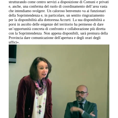
strutturando come centro servizi a disposizione di Comuni e privati
e, anche, una conferma del ruolo di coordinamento dell’area vasta
che intendiamo svolgere. Un caloroso benvenuto va ai funzionari
della Soprintendenza e, in particolare, un sentito ringraziamento
per la disponibilità alla dottoressa Accurti. La sua disponibilità a
porsi in ascolto delle esigenze del territorio ha permesso di dare
un’opportunità concreta di confronto e collaborazione più diretta
con la Soprintendenza. Non appena disponibili, sarà premura della
Provincia dare comunicazione dell'apertura e degli orari degli
uffici».