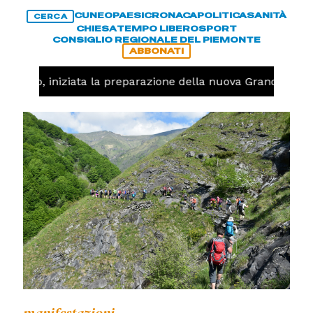
CUNEO
PAESI
CRONACA
POLITICA
SANITÀ
CERCA
CHIESA
TEMPO LIBERO
SPORT
CONSIGLIO REGIONALE DEL PIEMONTE
ABBONATI
llavolo, iniziata la preparazione della nuova Granda Volle