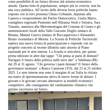
come possibilità di un futuro diverso dal sistema economico
attuale. Questa fetta di popolazione, sempre più in crescita, non ha
una voce pubblica. All’invito delle diverse forze politiche hanno
risposto con la loro presenza Chiara Gribaudo, deputata alla
Camera e vicepresidente del Partito Democratico, Giulia Marro,
consigliera regionale Piemonte nell'Alleanza Verdi e Sinistra, Sara
Tomatis, assessora alla Metromontagna del Comune di Cuneo e gli
amministratori locali della Valle Giacomo Doglio sindaco di
Rittana, Manuel Guerra sindaco di Roccasparvera e Alessandro
Bruno vicesindaco di Moiola. La Scuola di Politiche Territoriali
esplora una nuova forma di partecipazione e risponde con un
progetto concreto al recente dibattito nato attorno al Piano
nazionale per le aree interne. La Scuola si articolerà, per questa
prima edizione in altre due tappe: "Chi pensa ai paesi di domani?
Navigare il futuro della politica nelle terre alte" a Valdilana (BI)
dal 29 al 31 agosto; "Chi governa i paesi domani? Il futuro della
governance montana" a Ronco Canavese (TO), dal 23 al 25 ottobre
2025. Le aree interne non sono il margine di un’Italia in ritirata
ma teatro di sperimentazione attiva di nuove forme di abitare. I
giovani e le giovani cercano alternative ai modelli economici
competitivi, alle conseguenze del cambiamento climatico che
gettano incertezza sul futuro.