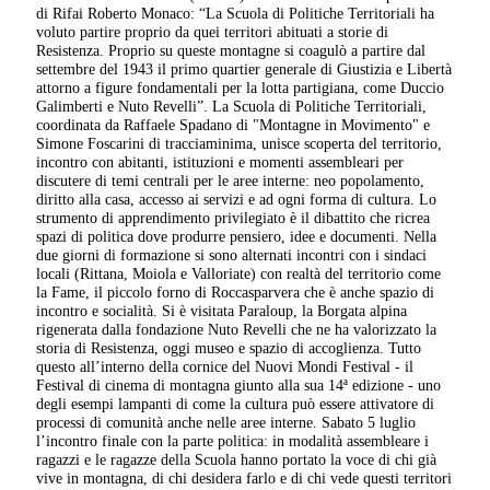
di Rifai Roberto Monaco: “La Scuola di Politiche Territoriali ha
voluto partire proprio da quei territori abituati a storie di
Resistenza. Proprio su queste montagne si coagulò a partire dal
settembre del 1943 il primo quartier generale di Giustizia e Libertà
attorno a figure fondamentali per la lotta partigiana, come Duccio
Galimberti e Nuto Revelli”. La Scuola di Politiche Territoriali,
coordinata da Raffaele Spadano di "Montagne in Movimento" e
Simone Foscarini di tracciaminima, unisce scoperta del territorio,
incontro con abitanti, istituzioni e momenti assembleari per
discutere di temi centrali per le aree interne: neo popolamento,
diritto alla casa, accesso ai servizi e ad ogni forma di cultura. Lo
strumento di apprendimento privilegiato è il dibattito che ricrea
spazi di politica dove produrre pensiero, idee e documenti. Nella
due giorni di formazione si sono alternati incontri con i sindaci
locali (Rittana, Moiola e Valloriate) con realtà del territorio come
la Fame, il piccolo forno di Roccasparvera che è anche spazio di
incontro e socialità. Si è visitata Paraloup, la Borgata alpina
rigenerata dalla fondazione Nuto Revelli che ne ha valorizzato la
storia di Resistenza, oggi museo e spazio di accoglienza. Tutto
questo all’interno della cornice del Nuovi Mondi Festival - il
Festival di cinema di montagna giunto alla sua 14ª edizione - uno
degli esempi lampanti di come la cultura può essere attivatore di
processi di comunità anche nelle aree interne. Sabato 5 luglio
l’incontro finale con la parte politica: in modalità assembleare i
ragazzi e le ragazze della Scuola hanno portato la voce di chi già
vive in montagna, di chi desidera farlo e di chi vede questi territori