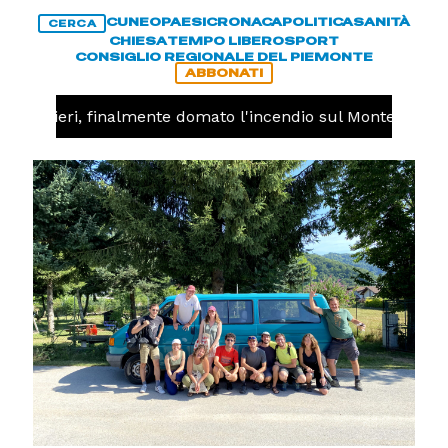
CUNEO
PAESI
CRONACA
POLITICA
SANITÀ
CERCA
CHIESA
TEMPO LIBERO
SPORT
CONSIGLIO REGIONALE DEL PIEMONTE
ABBONATI
Valdieri, finalmente domato l'incendio sul Monte Piastra