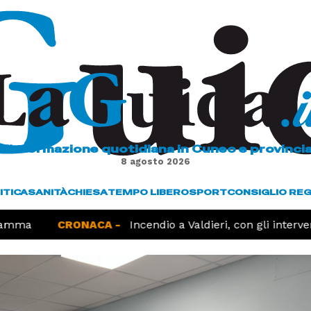
L'informazione quotidiana in Cuneo e provinci
8 agosto 2026
ITICA
SANITÀ
CHIESA
TEMPO LIBERO
SPORT
CONSIGLIO RE
a
CRONACA -
Incendio a Valdieri, con gli interventi d