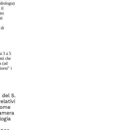
rdiologia)
 il
sto
ei
 di
a 3 a 5
nti che
a (ad
iorni" i
 del S.
elativi
 come
camera
logia