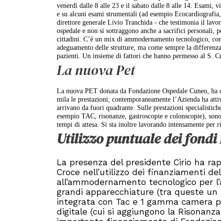
venerdì dalle 8 alle 23 e il sabato dalle 8 alle 14. Esami, 
e su alcuni esami strumentali (ad esempio Ecocardiografia,
direttore generale Livio Tranchida - che testimonia il lavor
ospedale e non si sottraggono anche a sacrifici personali, p
cittadini. C’è un mix di ammodernamento tecnologico, con 
adeguamento delle strutture, ma come sempre la differenza l
pazienti. Un insieme di fattori che hanno permesso al S. C
La nuova Pet
La nuova PET donata da Fondazione Ospedale Cuneo, ha conse
mila le prestazioni; contemporaneamente l’Azienda ha attiv
arrivano da fuori quadrante. Sulle prestazioni specialistich
esempio TAC, risonanze, gastroscopie e colonscopie), sono s
tempi di attesa. Si sta inoltre lavorando intensamente per ri
Utilizzo puntuale dei fond
La presenza del presidente Cirio ha rap
Croce nell’utilizzo dei finanziamenti del
all’ammodernamento tecnologico per l’a
grandi apparecchiature (tra queste un
integrata con Tac e 1 gamma camera per 
digitale (cui si aggiungono la Risonanza