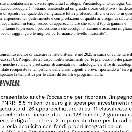
visite ambulatoriali in diverse specialità (Urologia, Pneumologia, Oncologia, Ca
 Ecocolordoppler). “Stiamo assistendo ad un grande sforzo collettivo - ha detto
o di squadra del quale devo ringraziare tutti i professionisti che credono in que
er rispondere tempestivamente e con prestazioni di qualità ai bisogni di salute d
acquisizioni in tempi record di apparecchiature che sono il top di gamma e
a fanno le persone, i professionisti che accolgono, curano e assistono migliaia
roce di raggiungere le migliori performance a livello nazionale”.
ntito inoltre di azzerare le liste d'attesa, e nel 2025 si stima di aumentare d
ato sul CUP regionale 25 disponibilità settimanali per le prenotazioni dei pazie
e, nonché su alcune prestazioni strumentali non radiologiche e altre di radiologi
tate recuperate le tempistiche delle classi urgenti e brevi, riportando a "zero g
spettare la tempistica per le classi differibili e programmabili.
i PNRR
presentato anche l’occasione per ricordare l’impegno
 PNRR: 8,5 milioni di euro già spesi per investimenti r
cquisto di 26 apparecchiature di cui 11 classificate
 acceleratore lineare, due Tac 128 banchi, 2 gamma 
scintigrafie, oltre a 3 apparecchiature per la radio
 3Tesla acquisita con fondi propri integrati da un