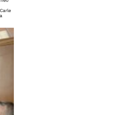
uneo
6
 Carle
ca