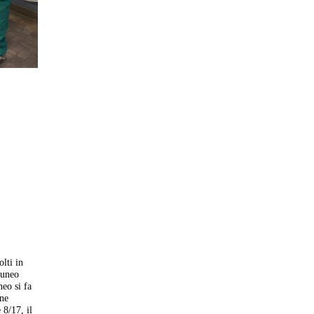
olti in
Cuneo
neo si fa
one
 8/17, il