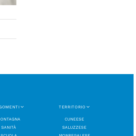
GOMENTI
TERRITORIO
ONTAGNA
CUNEESE
SANITÀ
SALUZZESE
SCUOLA
MONREGALESE