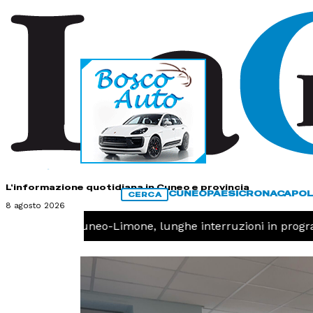
HOME
CONTATTI
L'informazione quotidiana in Cuneo e provincia
CUNEO
PAESI
CRONACA
POL
CERCA
8 agosto 2026
errovia Cuneo-Limone, lunghe interruzioni in programm