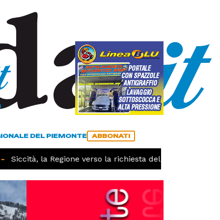
a
ACCEDI
ABBONATI
GIONALE DEL PIEMONTE
ABBONATI
Siccità, la Regione verso la richiesta dello stato di calam