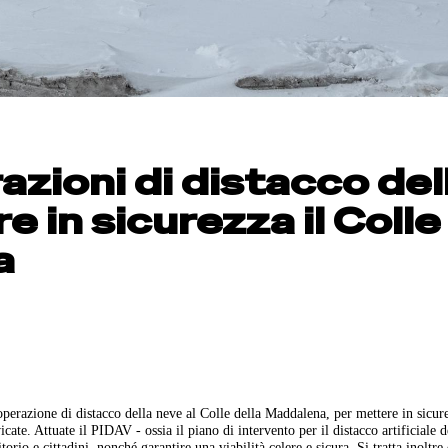
azioni di distacco del
 in sicurezza il Colle
a
perazione di distacco della neve al Colle della Maddalena, per mettere in sicure
icate. Attuate il PIDAV - ossia il piano di intervento per il distacco artificiale d
torio e cittadini, nonché garantire una viabilità celere e sicura. Si tratta inoltr