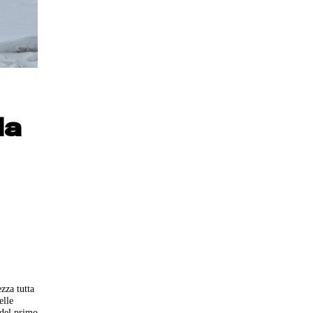
la
zza tutta
elle
e del primo