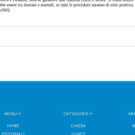
be essere tra domani e martedì, se tutte le procedure saranno di esito positivo,
hw9JtQ
MENU
CATEGORIE
AR
HOME
CHIESA
M
EDITORIALI
CUNEO