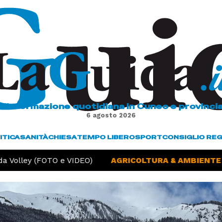
L'informazione quotidiana in Cuneo e provinci
6 agosto 2026
ITICA
SANITÀ
CHIESA
TEMPO LIBERO
SPORT
CONSIGLIO RE
a Volley (FOTO e VIDEO)
AGRICOLTURA & AMBIENTE -