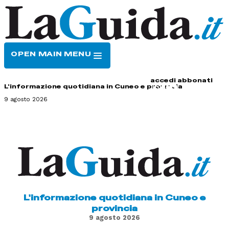
OPEN MAIN MENU
HOME
CONTATTI
accedi
abbonati
L'informazione quotidiana in Cuneo e provincia
9 agosto 2026
L'informazione quotidiana in Cuneo e
provincia
9 agosto 2026