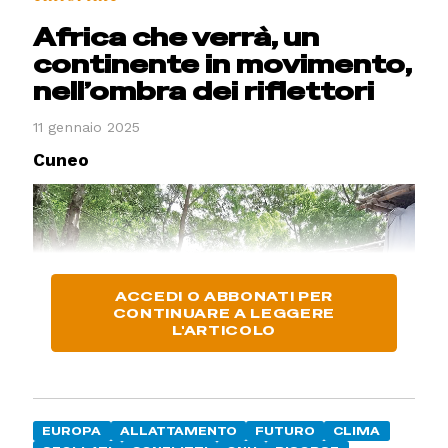
Africa che verrà, un
continente in movimento,
nell’ombra dei riflettori
11 gennaio 2025
Cuneo
ACCEDI O ABBONATI PER
CONTINUARE A LEGGERE
L'ARTICOLO
EUROPA
ALLATTAMENTO
FUTURO
CLIMA
Profughi del Sudan (foto Agensir-Caritas) Con i riflettori