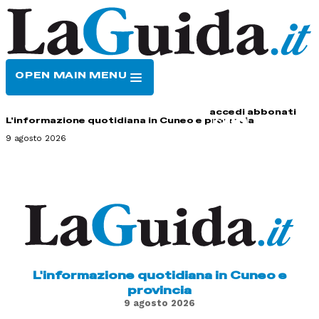
OPEN MAIN MENU
HOME
CONTATTI
accedi
abbonati
L'informazione quotidiana in Cuneo e provincia
9 agosto 2026
L'informazione quotidiana in Cuneo e
provincia
9 agosto 2026