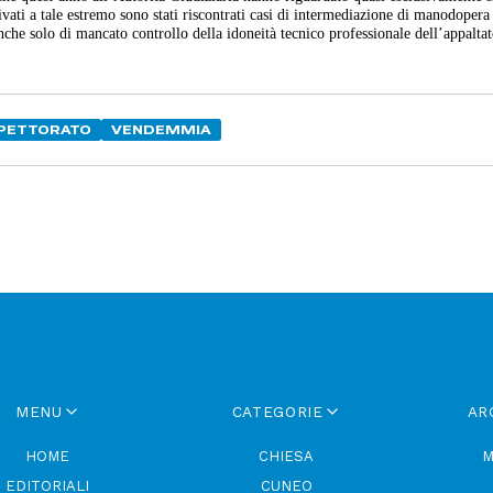
vati a tale estremo sono stati riscontrati casi di intermediazione di manodopera
o anche solo di mancato controllo della idoneità tecnico professionale dell’appalta
SPETTORATO
VENDEMMIA
MENU
CATEGORIE
AR
HOME
CHIESA
M
EDITORIALI
CUNEO