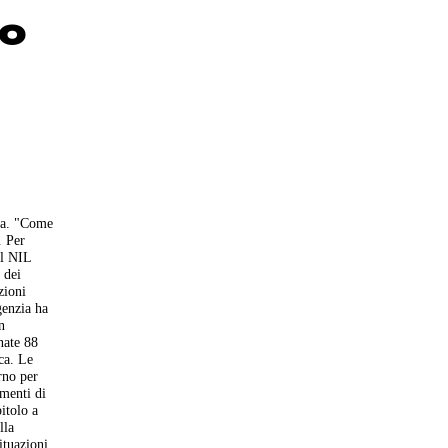
no
ota. "Come
. Per
el NIL
 dei
zioni
genzia ha
n
nate 88
rca. Le
orno per
imenti di
itolo a
lla
ituazioni