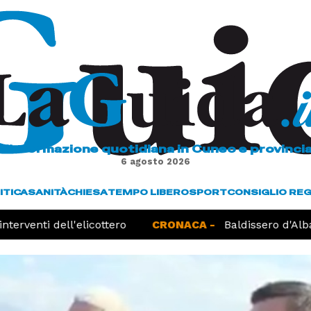
L'informazione quotidiana in Cuneo e provinci
6 agosto 2026
ITICA
SANITÀ
CHIESA
TEMPO LIBERO
SPORT
CONSIGLIO RE
terventi dell'elicottero
CRONACA -
Baldissero d'Alba,