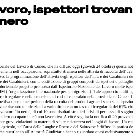
oro, ispettori trova
 nero
toriale del Lavoro di Cuneo, che ha diffuso oggi (giovedì 24 ottobre) questa n
ementi nell’occupazione, soprattutto straniera nelle attività di raccolta dell’uva
tivo, la programmazione dell’attività degli ispettori dell’ITL e dei Carabinieri d
 dei Carabinieri, con la costituzione di gruppi composti da ispettori e pattuglie
 pluriennale progetto promosso dall’Ispettorato Nazionale del Lavoro molte ispe
OIM (l’organizzazione internazionale per le migrazioni). Tale approccio multi-a
voro irregolare e nella emersione di casi di caporalato nella provincia di Cuneo. I
ettiva operata nel periodo della raccolta dei prodotti agricoli sono state ispezio
tate riscontrate infrazioni a vario titolo con un tasso di irregolarità del 61% ci
avoratori “in nero”, di cui 10 sono risultati stranieri privi di permesso di soggi
raniero occupato in età non lavorativa. A ciò è seguita la notifica di 20 provved
per gravi violazioni in materia di salute e sicurezza nei luoghi di lavoro. Un cap
e agricolo, nell’area delle Langhe e Roero e del Saluzzese è diffusa la pratica de
 anche quest’anno all’Autorità Giudiziaria hanno riguardato quasi esclusivamente s