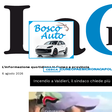
HOME
CONTATTI
L'informazione quotidiana in Cuneo e provincia
CUNEO
PAESI
CRONACA
POL
CERCA
6 agosto 2026
CRONACA -
Incendio a Valdieri, il sindaco chiede più in