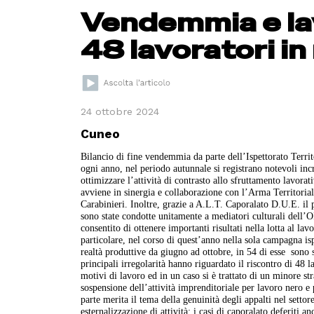
Vendemmia e lav
48 lavoratori in
24 ottobre 2024
Cuneo
Bilancio di fine vendemmia da parte dell’Ispettorato Terri
ogni anno, nel periodo autunnale si registrano notevoli incr
ottimizzare l’attività di contrasto allo sfruttamento lavora
avviene in sinergia e collaborazione con l’Arma Territoriale
Carabinieri. Inoltre, grazie a A.L.T. Caporalato D.U.E. il
sono state condotte unitamente a mediatori culturali dell’
consentito di ottenere importanti risultati nella lotta al la
particolare, nel corso di quest’anno nella sola campagna isp
realtà produttive da giugno ad ottobre, in 54 di esse sono s
principali irregolarità hanno riguardato il riscontro di 48 l
motivi di lavoro ed in un caso si è trattato di un minore st
sospensione dell’attività imprenditoriale per lavoro nero e 
parte merita il tema della genuinità degli appalti nel settor
esternalizzazione di attività: i casi di caporalato deferiti