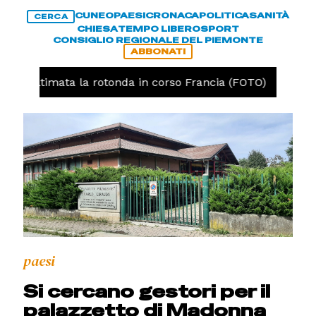
CUNEO
PAESI
CRONACA
POLITICA
SANITÀ
CERCA
CHIESA
TEMPO LIBERO
SPORT
CONSIGLIO REGIONALE DEL PIEMONTE
ABBONATI
eo, ultimata la rotonda in corso Francia (FOTO)
CRON
paesi
Si cercano gestori per il
palazzetto di Madonna