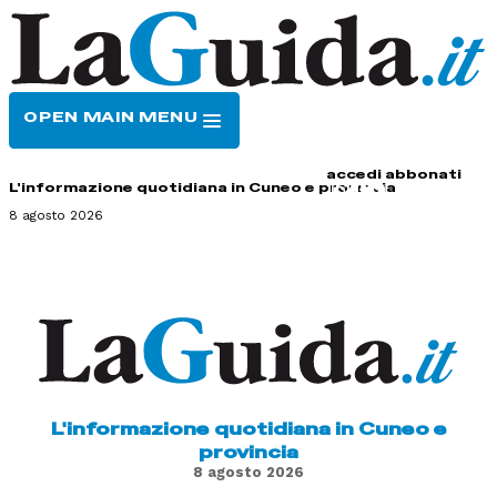
OPEN MAIN MENU
HOME
CONTATTI
accedi
abbonati
L'informazione quotidiana in Cuneo e provincia
8 agosto 2026
L'informazione quotidiana in Cuneo e
provincia
8 agosto 2026