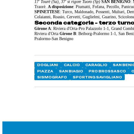
17' Tourè (Sa), 37' st rigore Tuoro (Sp)
SAN BENIGNO
: 
Traorè.
A disposizione
: Piumatti, Fofana, Pecollo, Panicu
SPINETTESE
: Turco, Maldonado, Possenti, Multari, Dem
Colaianni, Roasio, Cervetti, Guglielmi, Guarino, Scicolon
Seconda categoria - terzo turno 
Girone A
: Riviera d'Orta-Pro Palazzolo 1-1, Grand Comb
Riviera d'Orta
Girone B
: Beiborg-Pralormo 1-1, San Ben
Pralormo-San Benigno
DOGLIANI
CALCIO
CARAGLIO
SAN BENI
PIAZZA
SAN BIAGIO
PRO BROSSASCO
SISMOGRAFO
SPORTING SAVIGLIANO