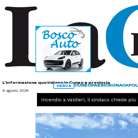
HOME
CONTATTI
L'informazione quotidiana in Cuneo e provincia
CUNEO
PAESI
CRONACA
POL
CERCA
6 agosto 2026
CRONACA -
Incendio a Valdieri, il sindaco chiede più in