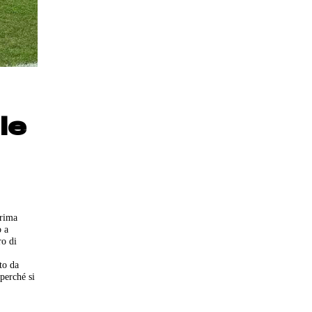
le
Prima
o a
ro di
to da
perché si