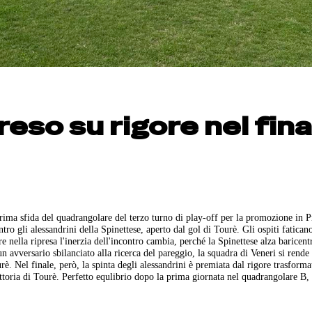
eso su rigore nel fina
rima sfida del quadrangolare del terzo turno di play-off per la promozione in 
o gli alessandrini della Spinettese, aperto dal gol di Tourè. Gli ospiti fatican
e nella ripresa l'inerzia dell'incontro cambia, perché la Spinettese alza baricent
un avversario sbilanciato alla ricerca del pareggio, la squadra di Veneri si rende
urè. Nel finale, però, la spinta degli alessandrini è premiata dal rigore trasforma
ttoria di Tourè. Perfetto equlibrio dopo la prima giornata nel quadrangolare B, 