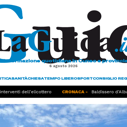
L'informazione quotidiana in Cuneo e provinci
6 agosto 2026
ITICA
SANITÀ
CHIESA
TEMPO LIBERO
SPORT
CONSIGLIO RE
terventi dell'elicottero
CRONACA -
Baldissero d'Alba,