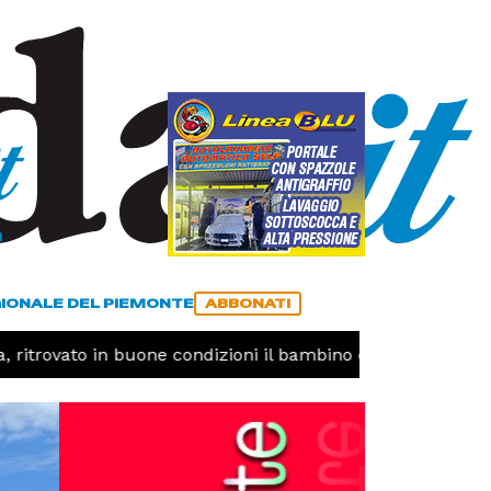
a
ACCEDI
ABBONATI
GIONALE DEL PIEMONTE
ABBONATI
 ritrovato in buone condizioni il bambino disperso
CRO