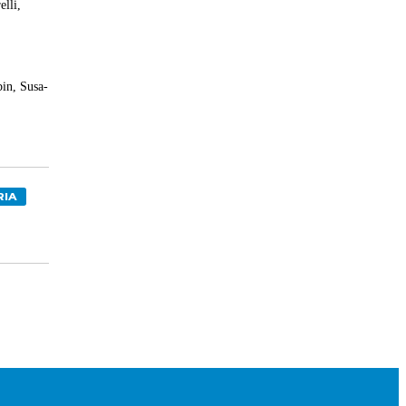
elli,
in, Susa-
,
RIA