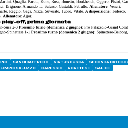
Martini, Quaglia, Parola, Kone, Rosa, Bonetto, Boukhench, Oggero, Pistoi, Gar
cci, Brignone, Armando T., Salusso, Gastaldi, Petrullo.
Allenatore
: Veneri.
arte, Reggio, Gaga, Nizza, Suverato, Tuoro, Vitale.
A disposizione:
Tedesco,
e.
Allenatore
: Ajjor.
play-off, prima giornata
in-Susa 2-3
Prossimo turno (domenica 2 giugno)
: Pro Palazzolo-Grand Comb
igno-Spinettese 1-1
Prossimo turno (domenica 2 giugno)
: Spinettese-Beiborg
GNO
SAN CHIAFFREDO
VIRTUS BUSCA
SECONDA CATEGO
OLIMPIC SALUZZO
GARESSIO
RORETESE
SALICE