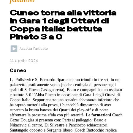
Cuneo torna alla vittoria
in Gara 1 degli Ottavi di
Coppa Italia: battuta
Pineto 3 a 0
14 aprile 2024
Cuneo
La Puliservice S. Bernardo riparte con un trionfo in tre set: in un
palazzetto praticamente vuoto (poche centinaia di persone sugli
spalti di S. Rocco Castagnaretta), Botto e compagni hanno ospitato
e battuto 3-0 l’Abba Pineto in occasione di Gara 1 degli Ottavi di
Coppa Italia. Seppur contro una squadra abbastanza inferiore che
ha saputo metterli alla prova, i biancoblù dimostrano di aver
superato la brutta batosta dei Quarti dei play-off e di poter
affrontare la prossima sfida con più serenità.
Le formazioni
Coach
Cezar Douglas si presenta con: Paris al palleggio, Basso e
Nikacevic al centro, Di Silvestre e Panciocco schiacciatori,
Santangelo opposto e Sorgente libero. Coach Battocchio replica