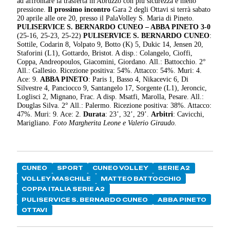
ad affrontare la trasferta in Abruzzo con più sicurezza e meno
pressione.
Il prossimo incontro
Gara 2 degli Ottavi si terrà sabato
20 aprile alle ore 20, presso il PalaVolley S. Maria di Pineto.
PULISERVICE S. BERNARDO CUNEO – ABBA PINETO 3-0
(25-16, 25-23, 25-22)
PULISERVICE S. BERNARDO CUNEO
:
Sottile, Codarin 8, Volpato 9, Botto (K) 5, Dukic 14, Jensen 20,
Staforini (L1), Gottardo, Bristot. A disp.: Colangelo, Cioffi,
Coppa, Andreopoulos, Giacomini, Giordano. All.: Battocchio. 2°
All.: Gallesio. Ricezione positiva: 54%. Attacco: 54%. Muri: 4.
Ace: 9.
ABBA PINETO
: Paris 1, Basso 4, Nikacevic 6, Di
Silvestre 4, Panciocco 9, Santangelo 17, Sorgente (L1), Jeroncic,
Loglisci 2, Mignano, Frac. A disp. Msatfi, Marolla, Pesare. All.:
Douglas Silva. 2° All.: Palermo. Ricezione positiva: 38%. Attacco:
47%. Muri: 9. Ace: 2.
Durata
: 23’, 32’, 29’.
Arbitri
: Cavicchi,
Marigliano.
Foto Margherita Leone e Valerio Giraudo.
CUNEO
SPORT
CUNEO VOLLEY
SERIE A2
VOLLEY MASCHILE
MATTEO BATTOCCHIO
COPPA ITALIA SERIE A2
PULISERVICE S. BERNARDO CUNEO
ABBA PINETO
OTTAVI