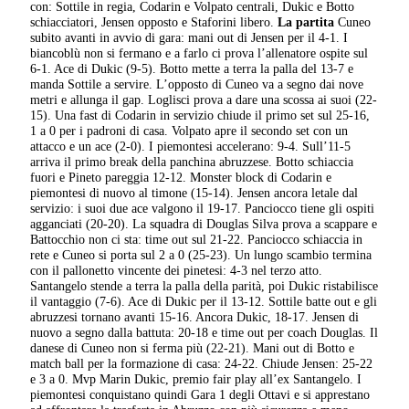
con: Sottile in regia, Codarin e Volpato centrali, Dukic e Botto
schiacciatori, Jensen opposto e Staforini libero.
La partita
Cuneo
subito avanti in avvio di gara: mani out di Jensen per il 4-1. I
biancoblù non si fermano e a farlo ci prova l’allenatore ospite sul
6-1. Ace di Dukic (9-5). Botto mette a terra la palla del 13-7 e
manda Sottile a servire. L’opposto di Cuneo va a segno dai nove
metri e allunga il gap. Loglisci prova a dare una scossa ai suoi (22-
15). Una fast di Codarin in servizio chiude il primo set sul 25-16,
1 a 0 per i padroni di casa. Volpato apre il secondo set con un
attacco e un ace (2-0). I piemontesi accelerano: 9-4. Sull’11-5
arriva il primo break della panchina abruzzese. Botto schiaccia
fuori e Pineto pareggia 12-12. Monster block di Codarin e
piemontesi di nuovo al timone (15-14). Jensen ancora letale dal
servizio: i suoi due ace valgono il 19-17. Panciocco tiene gli ospiti
agganciati (20-20). La squadra di Douglas Silva prova a scappare e
Battocchio non ci sta: time out sul 21-22. Panciocco schiaccia in
rete e Cuneo si porta sul 2 a 0 (25-23). Un lungo scambio termina
con il pallonetto vincente dei pinetesi: 4-3 nel terzo atto.
Santangelo stende a terra la palla della parità, poi Dukic ristabilisce
il vantaggio (7-6). Ace di Dukic per il 13-12. Sottile batte out e gli
abruzzesi tornano avanti 15-16. Ancora Dukic, 18-17. Jensen di
nuovo a segno dalla battuta: 20-18 e time out per coach Douglas. Il
danese di Cuneo non si ferma più (22-21). Mani out di Botto e
match ball per la formazione di casa: 24-22. Chiude Jensen: 25-22
e 3 a 0. Mvp Marin Dukic, premio fair play all’ex Santangelo. I
piemontesi conquistano quindi Gara 1 degli Ottavi e si apprestano