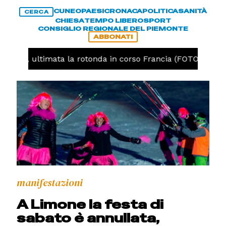
CUNEO
PAESI
CRONACA
POLITICA
SANITÀ
CERCA
CHIESA
TEMPO LIBERO
SPORT
CONSIGLIO REGIONALE DEL PIEMONTE
ABBONATI
uneo, ultimata la rotonda in corso Francia (FOTO)
C
manifestazioni
A Limone la festa di
sabato è annullata,