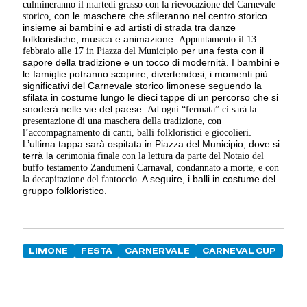
culmineranno il martedì grasso con la rievocazione del Carnevale
storico,
con le maschere che sfileranno nel centro storico
insieme ai bambini e ad artisti di strada tra danze
folkloristiche, musica e animazione.
Appuntamento il 13
febbraio alle 17 in Piazza del Municipio
per una festa con il
sapore della tradizione e un tocco di modernità. I bambini e
le famiglie potranno scoprire, divertendosi, i momenti più
significativi del Carnevale storico limonese seguendo la
sfilata in costume lungo le dieci tappe di un percorso che si
snoderà nelle vie del paese.
Ad ogni “fermata” ci sarà la
presentazione di una maschera della tradizione, con
l’accompagnamento di canti, balli folkloristici e giocolieri
.
L’ultima tappa sarà ospitata in Piazza del Municipio, dove si
terrà la
cerimonia finale con la lettura da parte del Notaio del
buffo testamento Zandumeni Carnaval, condannato a morte, e con
la decapitazione del fantoccio
. A seguire, i balli in costume del
gruppo folkloristico.
LIMONE
FESTA
CARNERVALE
CARNEVAL CUP