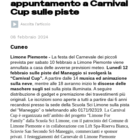
appuntamento a Carnival
Cup sulle piste
08 febbraio 2024
Cuneo
Limone Piemonte -
La festa del Carnevale dei piccoli
prevista per sabato 10 febbraio a Limone Piemonte viene
annullata a casa delle avverse previsioni meteo.
Lunedì 12
febbraio sulle piste del Maneggio si svolgerà la
“Carnival Cup”.
A partire dalle 14
musica ed animazione
sulla neve
, mentre alle 18 avranno inizio le
discese delle
maschere sugli sci
sulla pista illuminata. A seguire
distribuzione di gadget e premiazione dei travestimenti più
originali. Le iscrizioni sono aperte a tutti a partire dai 6 anni
recandosi presso la sede della Scuola Sci Limone sulla pista
del “Maneggio” o telefonando allo 0171/92319.
La Carnival
Cup è organizzata nell’ambito del progetto “Limone For
Family” dalla Scuola Sci Limone, con il patrocinio del Comune di
Limone Piemonte e in collaborazione con Lift Spa-Riserva Bianca,
Sciovie San Secondo Srl-Maneggio, commercianti e sponsor
privati. I festeggiamenti del Carnevale di Limone Piemonte