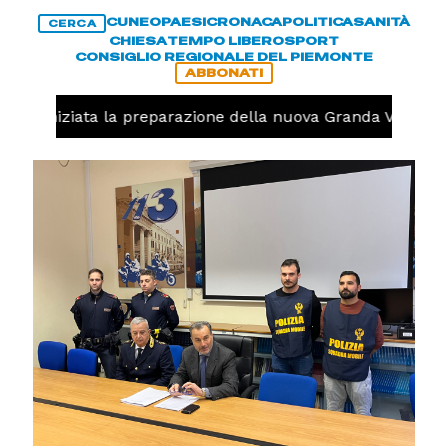
CUNEO
PAESI
CRONACA
POLITICA
SANITÀ
CERCA
CHIESA
TEMPO LIBERO
SPORT
CONSIGLIO REGIONALE DEL PIEMONTE
ABBONATI
olo, iniziata la preparazione della nuova Granda Volley (