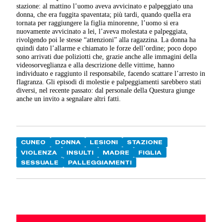
stazione: al mattino l’uomo aveva avvicinato e palpeggiato una
donna, che era fuggita spaventata; più tardi, quando quella era
tornata per raggiungere la figlia minorenne, l’uomo si era
nuovamente avvicinato a lei, l’aveva molestata e palpeggiata,
rivolgendo poi le stesse “attenzioni” alla ragazzina. La donna ha
quindi dato l’allarme e chiamato le forze dell’ordine; poco dopo
sono arrivati due poliziotti che, grazie anche alle immagini della
videosorveglianza e alla descrizione delle vittime, hanno
individuato e raggiunto il responsabile, facendo scattare l’arresto in
flagranza. Gli episodi di molestie e palpeggiamenti sarebbero stati
diversi, nel recente passato: dal personale della Questura giunge
anche un invito a segnalare altri fatti.
CUNEO
DONNA
LESIONI
STAZIONE
VIOLENZA
INSULTI
MADRE
FIGLIA
SESSUALE
PALLEGGIAMENTI