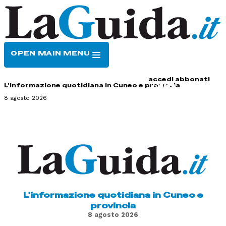
OPEN MAIN MENU
HOME
CONTATTI
accedi
abbonati
L'informazione quotidiana in Cuneo e provincia
8 agosto 2026
L'informazione quotidiana in Cuneo e
provincia
8 agosto 2026