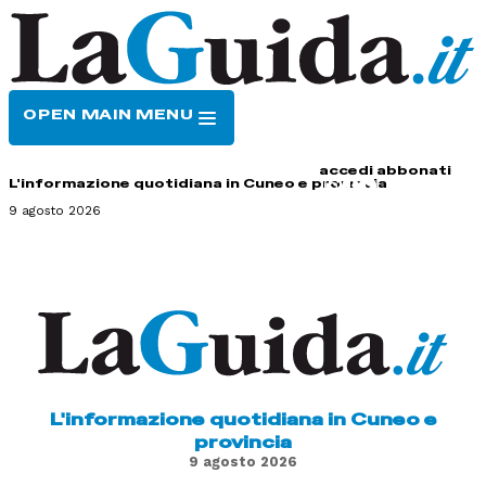
OPEN MAIN MENU
HOME
CONTATTI
accedi
abbonati
L'informazione quotidiana in Cuneo e provincia
9 agosto 2026
L'informazione quotidiana in Cuneo e
provincia
9 agosto 2026