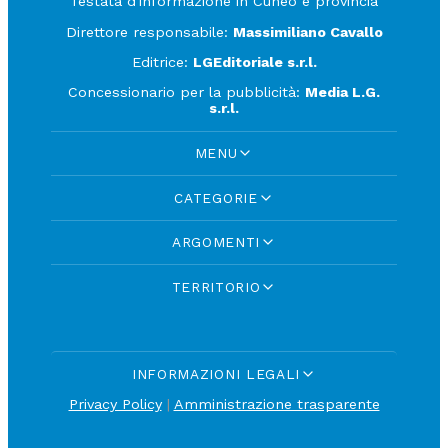
Testata d'informazione in Cuneo e provincia
Direttore responsabile:
Massimiliano Cavallo
Editrice:
LGEditoriale s.r.l.
Concessionario per la pubblicità:
Media L.G.
s.r.l.
MENU
CATEGORIE
ARGOMENTI
TERRITORIO
INFORMAZIONI LEGALI
Privacy Policy
|
Amministrazione trasparente