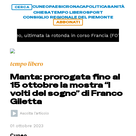
CUNEO
PAESI
CRONACA
POLITICA
SANITÀ
CERCA
CHIESA
TEMPO LIBERO
SPORT
CONSIGLIO REGIONALE DEL PIEMONTE
ABBONATI
-
Cuneo, ultimata la rotonda in corso Francia (FOTO)
tempo libero
Manta: prorogata fino al
15 ottobre la mostra “I
volti del sogno” di Franco
Giletta
01 ottobre 2023
Cuneo