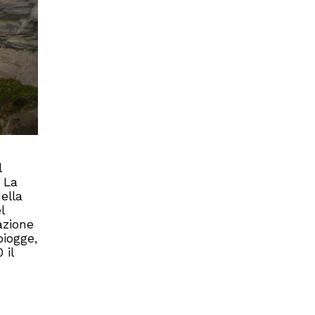
l
 La
ella
l
azione
piogge,
 il