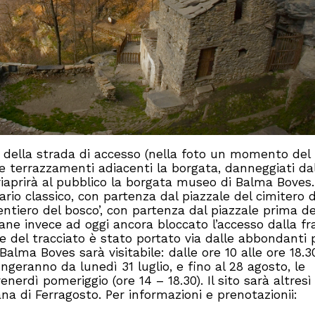
ino della strada di accesso (nella foto un momento del
e terrazzamenti adiacenti la borgata, danneggiati da
iaprirà al pubblico la borgata museo di Balma Boves.
rario classico, con partenza dal piazzale del cimitero d
entiero del bosco’, con partenza dal piazzale prima de
ne invece ad oggi ancora bloccato l’accesso dalla fr
 del tracciato è stato portato via dalle abbondanti 
Balma Boves sarà visitabile: dalle ore 10 alle ore 18.30
iungeranno da lunedì 31 luglio, e fino al 28 agosto, le
nerdì pomeriggio (ore 14 – 18.30). Il sito sarà altresì
mana di Ferragosto. Per informazioni e prenotazionii: