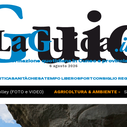
L'informazione quotidiana in Cuneo e provinci
6 agosto 2026
ITICA
SANITÀ
CHIESA
TEMPO LIBERO
SPORT
CONSIGLIO RE
 (FOTO e VIDEO)
AGRICOLTURA & AMBIENTE -
Siccità