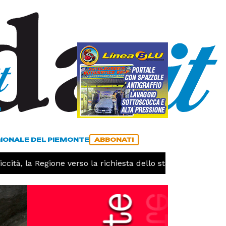
a
ACCEDI
ABBONATI
GIONALE DEL PIEMONTE
ABBONATI
, la Regione verso la richiesta dello stato di calamità natu