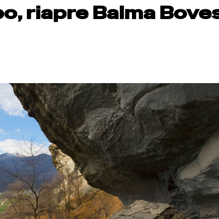
o, riapre Balma Bove