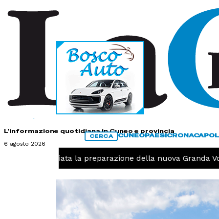
HOME
CONTATTI
L'informazione quotidiana in Cuneo e provincia
CUNEO
PAESI
CRONACA
POL
CERCA
6 agosto 2026
avolo, iniziata la preparazione della nuova Granda Volley