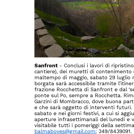
Sanfront
- Conclusi i lavori di riprist
cantiere), dei muretti di contenimento 
maltempo di maggio, sabato 29 luglio r
borgata sarà accessibile tramite l’itine
frazione Rocchetta di Sanfront e dal ‘s
ponte sul Po, sempre a Rocchetta. Rima
Garzini di Mombracco, dove buona parte
e che sarà oggetto di interventi futuri. 
sabato e nei giorni festivi, a cui si agg
aperture infrasettimanali del lunedì e ve
visitabile tutti i pomeriggi della setti
balmaboves@gmail.com
; 349/8439091.