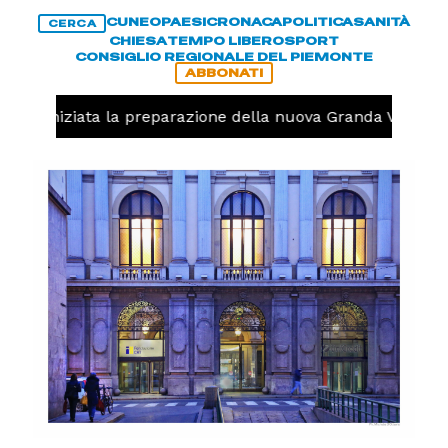
CUNEO
PAESI
CRONACA
POLITICA
SANITÀ
CERCA
CHIESA
TEMPO LIBERO
SPORT
CONSIGLIO REGIONALE DEL PIEMONTE
ABBONATI
volo, iniziata la preparazione della nuova Granda Volley (