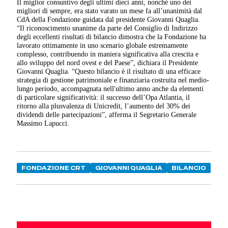
Il miglior consuntivo degli ultimi dieci anni, nonché uno dei
migliori di sempre, era stato varato un mese fa all’unanimità dal
CdA della Fondazione guidata dal presidente Giovanni Quaglia.
“Il riconoscimento unanime da parte del Consiglio di Indirizzo
degli eccellenti risultati di bilancio dimostra che la Fondazione ha
lavorato ottimamente in uno scenario globale estremamente
complesso, contribuendo in maniera significativa alla crescita e
allo sviluppo del nord ovest e del Paese”, dichiara il Presidente
Giovanni Quaglia. “Questo bilancio è il risultato di una efficace
strategia di gestione patrimoniale e finanziaria costruita nel medio-
lungo periodo, accompagnata nell'ultimo anno anche da elementi
di particolare significatività: il successo dell’Opa Atlantia, il
ritorno alla plusvalenza di Unicredit, l’aumento del 30% dei
dividendi delle partecipazioni”, afferma il Segretario Generale
Massimo Lapucci.
FONDAZIONE CRT
GIOVANNI QUAGLIA
BILANCIO