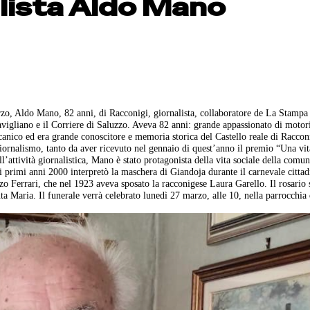
alista Aldo Mano
zo, Aldo Mano, 82 anni, di Racconigi, giornalista, collaboratore de La Stampa 
Savigliano e il Corriere di Saluzzo. Aveva 82 anni: grande appassionato di motori
canico ed era grande conoscitore e memoria storica del Castello reale di Raccon
l giornalismo, tanto da aver ricevuto nel gennaio di quest’anno il premio “Una vit
ll’attività giornalistica, Mano è stato protagonista della vita sociale della comun
i primi anni 2000 interpretò la maschera di Giandoja durante il carnevale cittad
zo Ferrari, che nel 1923 aveva sposato la racconigese Laura Garello. Il rosario 
ta Maria. Il funerale verrà celebrato lunedì 27 marzo, alle 10, nella parrocchia