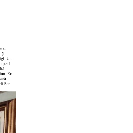
e di
 (in
igi. Una
a per il
ità
ino. Era
sarà
 di San