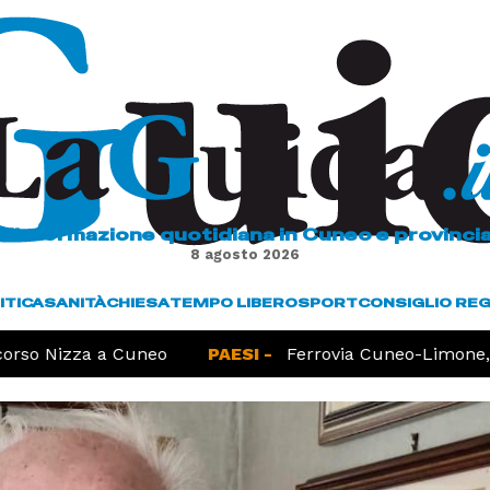
L'informazione quotidiana in Cuneo e provinci
8 agosto 2026
ITICA
SANITÀ
CHIESA
TEMPO LIBERO
SPORT
CONSIGLIO RE
o Nizza a Cuneo
PAESI -
Ferrovia Cuneo-Limone, lun