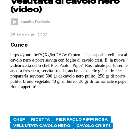
Vellutata di cavolo nero
(video)
25 febbraio 2023
Cuneo
https://youtu.be/7QXg6ytDH7w
Cuneo
- Una saporita vellutata al
cavolo nero e porri servita con foglie di cavolo crisi. E' la nuova
videoricetta dello chef Pier Paolo "Pippi" Rosa ideale per le serate
ancora fresche o, servita fredda, anche per quelle già calde. Per
prepararla servono: 500 gr di cavolo nero pulito, 250 gr di porro
pulito, brodo vegetale, 40 gr di burro, 30 gr di farina, sale e pepe.
Buon appetito!
CHEF
RICETTA
PIER PAOLO PIPPI ROSA
VELLUTATA CAVOLO NERO
CAVOLO CRISPI