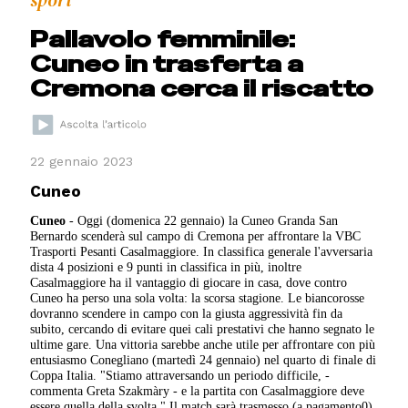
sport
Pallavolo femminile:
Cuneo in trasferta a
Cremona cerca il riscatto
22 gennaio 2023
Cuneo
Cuneo
- Oggi (domenica 22 gennaio) la Cuneo Granda San
Bernardo scenderà sul campo di Cremona per affrontare la VBC
Trasporti Pesanti Casalmaggiore. In classifica generale l'avversaria
dista 4 posizioni e 9 punti in classifica in più, inoltre
Casalmaggiore ha il vantaggio di giocare in casa, dove contro
Cuneo ha perso una sola volta: la scorsa stagione. Le biancorosse
dovranno scendere in campo con la giusta aggressività fin da
subito, cercando di evitare quei cali prestativi che hanno segnato le
ultime gare. Una vittoria sarebbe anche utile per affrontare con più
entusiasmo Conegliano (martedì 24 gennaio) nel quarto di finale di
Coppa Italia. "Stiamo attraversando un periodo difficile, -
commenta Greta Szakmàry - e la partita con Casalmaggiore deve
essere quella della svolta." Il match sarà trasmesso (a pagamento0)