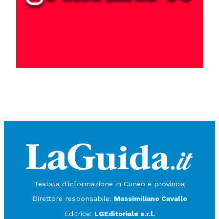
Testata d'informazione in Cuneo e provincia
Direttore responsabile:
Massimiliano Cavallo
Editrice:
LGEditoriale s.r.l.