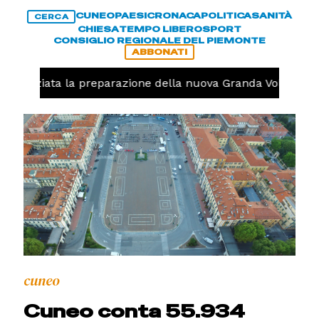
CUNEO
PAESI
CRONACA
POLITICA
SANITÀ
CERCA
CHIESA
TEMPO LIBERO
SPORT
CONSIGLIO REGIONALE DEL PIEMONTE
ABBONATI
lo, iniziata la preparazione della nuova Granda Volley (FO
cuneo
Cuneo conta 55.934