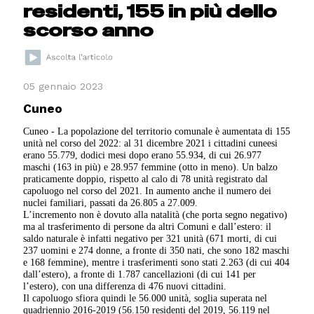
residenti, 155 in più dello
scorso anno
05 gennaio 2023
Cuneo
Cuneo - La popolazione del territorio comunale è aumentata di 155
unità nel corso del 2022: al 31 dicembre 2021 i cittadini cuneesi
erano 55.779, dodici mesi dopo erano 55.934, di cui 26.977
maschi (163 in più) e 28.957 femmine (otto in meno). Un balzo
praticamente doppio, rispetto al calo di 78 unità registrato dal
capoluogo nel corso del 2021. In aumento anche il numero dei
nuclei familiari, passati da 26.805 a 27.009.
L’incremento non è dovuto alla natalità (che porta segno negativo)
ma al trasferimento di persone da altri Comuni e dall’estero: il
saldo naturale è infatti negativo per 321 unità (671 morti, di cui
237 uomini e 274 donne, a fronte di 350 nati, che sono 182 maschi
e 168 femmine), mentre i trasferimenti sono stati 2.263 (di cui 404
dall’estero), a fronte di 1.787 cancellazioni (di cui 141 per
l’estero), con una differenza di 476 nuovi cittadini.
Il capoluogo sfiora quindi le 56.000 unità, soglia superata nel
quadriennio 2016-2019 (56.150 residenti del 2019, 56.119 nel