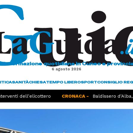
L'informazione quotidiana in Cuneo e provinci
6 agosto 2026
ITICA
SANITÀ
CHIESA
TEMPO LIBERO
SPORT
CONSIGLIO RE
rventi dell'elicottero
CRONACA -
Baldissero d'Alba, r