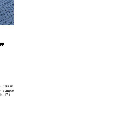
”
a. Sarà un
co. Sempre
le.
17 i