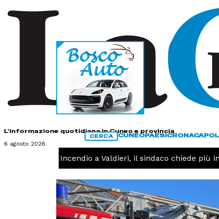
HOME
CONTATTI
L'informazione quotidiana in Cuneo e provincia
CUNEO
PAESI
CRONACA
POL
CERCA
6 agosto 2026
CRONACA -
Incendio a Valdieri, il sindaco chiede più inte