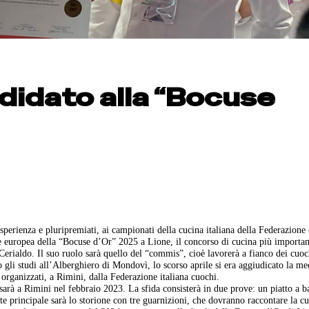
didato alla “Bocuse
perienza e pluripremiati, ai campionati della cucina italiana della Federazione
ale europea della “Bocuse d’Or” 2025 a Lione, il concorso di cucina più importan
erialdo. Il suo ruolo sarà quello del “commis”, cioè lavorerà a fianco dei cuoc
o gli studi all’Alberghiero di Mondovì, lo scorso aprile si era aggiudicato la me
 organizzati, a Rimini, dalla Federazione italiana cuochi.
 sarà a Rimini nel febbraio 2023. La sfida consisterà in due prove: un piatto a b
te principale sarà lo storione con tre guarnizioni, che dovranno raccontare la cu