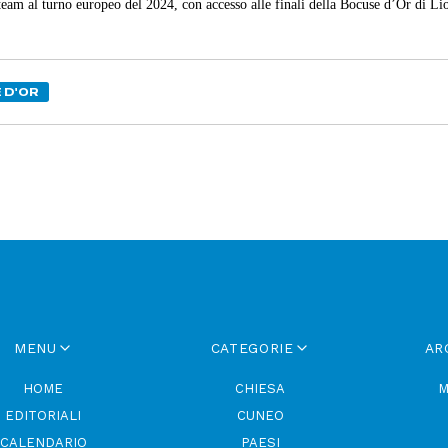
l team al turno europeo del 2024, con accesso alle finali della Bocuse d’Or di L
 D'OR
MENU
CATEGORIE
AR
HOME
CHIESA
M
EDITORIALI
CUNEO
CALENDARIO
PAESI