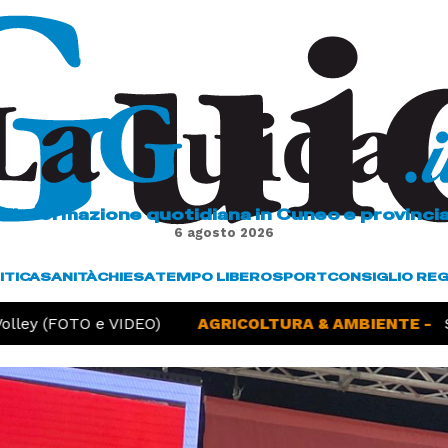
L'informazione quotidiana in Cuneo e provinci
6 agosto 2026
ITICA
SANITÀ
CHIESA
TEMPO LIBERO
SPORT
CONSIGLIO RE
ley (FOTO e VIDEO)
AGRICOLTURA & AMBIENTE -
Sicc