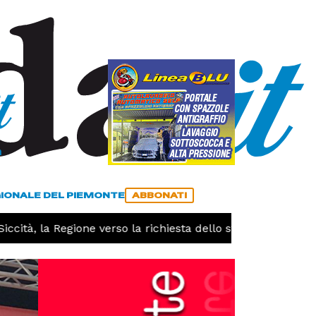
a
ACCEDI
ABBONATI
GIONALE DEL PIEMONTE
ABBONATI
ità, la Regione verso la richiesta dello stato di calamità n