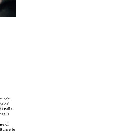
 cuochi
te del
hi nella
daglia
ase di
ltura e le