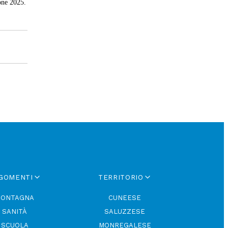
ione 2025.
GOMENTI
TERRITORIO
ONTAGNA
CUNEESE
SANITÀ
SALUZZESE
SCUOLA
MONREGALESE