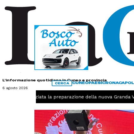
HOME
CONTATTI
L'informazione quotidiana in Cuneo e provincia
CUNEO
PAESI
CRONACA
POL
CERCA
6 agosto 2026
Pallavolo, iniziata la preparazione della nuova Granda Vol