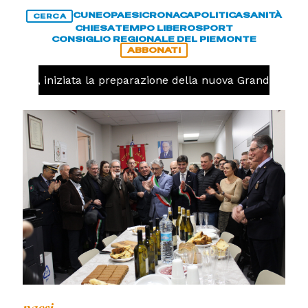
CUNEO
PAESI
CRONACA
POLITICA
SANITÀ
CERCA
CHIESA
TEMPO LIBERO
SPORT
CONSIGLIO REGIONALE DEL PIEMONTE
ABBONATI
lavolo, iniziata la preparazione della nuova Granda Volle