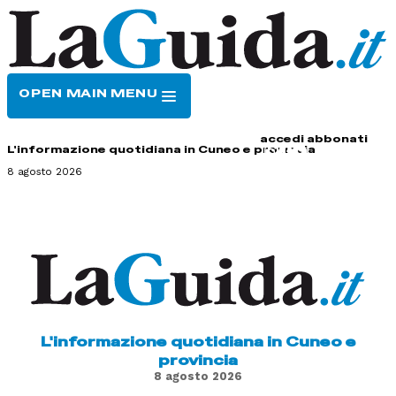
OPEN MAIN MENU
HOME
CONTATTI
accedi
abbonati
L'informazione quotidiana in Cuneo e provincia
8 agosto 2026
L'informazione quotidiana in Cuneo e
provincia
8 agosto 2026