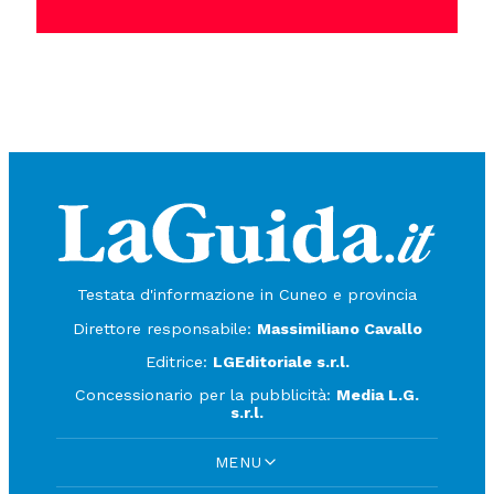
Testata d'informazione in Cuneo e provincia
Direttore responsabile:
Massimiliano Cavallo
Editrice:
LGEditoriale s.r.l.
Concessionario per la pubblicità:
Media L.G.
s.r.l.
MENU