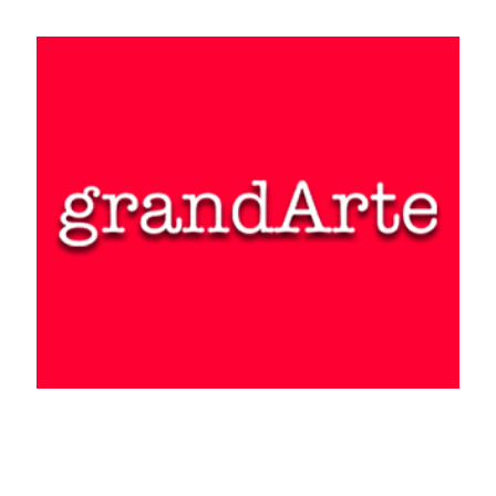
dichiarazione del ministro dell’Istruzione. Fatto oggetto di
polemiche roventi per una misura contenuta nella manovra di
bilancio e destinata a provocare la riduzione di 700 scuole in due
anni, Valditara non ha trovato di meglio che replicare sottolineando
come la decisione fosse dettata dall’osservanza dei “vincoli
dell’Europa in attuazione del PNRR”, non senza rimarcare come
“non si può essere europeisti a corrente alterna, solo quando non
costa alcuno sforzo”. Legittima spiegazione e comprensibile
rimbrotto, se a farlo però non fosse l’esponente di un esecutivo
sovranista. A meno che il sovranismo, alle prese con la gestione
dell’esistente, si sia già avviato - e così pare! - sulla via del
reiterato ritornello: “Ce lo chiede l’Europa”. L’atlantismo della
Meloni è invece acclarato. Anche lo scorso giugno, pur auspicando
la caduta del governo Draghi, la leader di FdI si era nettamente
schierata per l’invio di armi all’Ucraina per non mettere in gioco
“la credibilità dell’Italia sul piano internazionale e la sua capacità
di difendere i suoi interessi”. Nulla di strano dunque nel fatto che
oggi, nei panni di presidente del consiglio, Meloni confermi la
necessità di procedere su questa strada. A stupire tuttavia è la
dichiarazione fatta al riguardo da Crosetto, titolare del ministero
della Difesa: “Ogni cosa che partirà nelle prossime settimane e
mesi dall’Italia, per essere consegnata all’Ucraina, viene fatta da
questo governo in esecuzione di scelte prese dal precedente
governo”. Ma perché un governo che non ha mai fatto mistero del
suo atlantismo sente il bisogno di affermare in modo così plateale
la sua continuità con il governo precedente? Forse per rassicurare