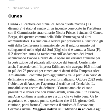
13 dicembre 2022
Cuneo
Cuneo
- Il cantiere del tunnel di Tenda questa mattina (13
dicembre) è stato al centro di un incontro convocato in Prefettura
con il Commissario straordinario Nicola Prisco, i sindaci di Cuneo,
Borgo, dei quattro comuni della Valle Vermenagna ed altri
amministratori.
La riunione è servita per presentare al territorio gli
esiti della Conferenza internazionale per il miglioramento dei
collegamenti nelle Alpi del Sud (Cig) che si è tenuta, a Nizza (F),
il 2 dicembre.
Anas ha rassicurato sull’andamento dei lavori
annunciando l’avvio a breve delle opere sul versante francese per
la costruzione del piazzale allo sbocco dei tunnel. Confermato
anche l’accordo con l’impresa Edilmaco che assegna 10,5 milioni
in più dei 76 previsti per rimediare ai danni della Tempesta Alex.
Attualmente il contratto (atto aggiuntivo) tra le parti e in corso di
definizione e quindi non è ancora formalizzato
. Ottobre 2023 resta
l’obiettivo di Anas per l’apertura al traffico nel Tenda bis. Le
modalità sono ancora da definire.
“Constatiamo che ci sono
procedure e lavori che non vanno avanti, come quelli in Francia,
ma Anas continua a rassicurare e a dire che va tutto bene. Ce lo
auguriamo e, a questo punto, speriamo che il 13, giorno della
riunione, porti fortuna”, commenta il sindaco di Roccavione,
Germana Avena.
Maggiori notizie sull’edizione in edicola e agli