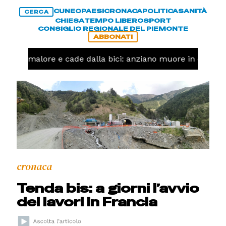
CUNEO
PAESI
CRONACA
POLITICA
SANITÀ
CERCA
CHIESA
TEMPO LIBERO
SPORT
CONSIGLIO REGIONALE DEL PIEMONTE
ABBONATI
Ha un malore e cade dalla bici: anziano muore in corso N
cronaca
Tenda bis: a giorni l’avvio
dei lavori in Francia