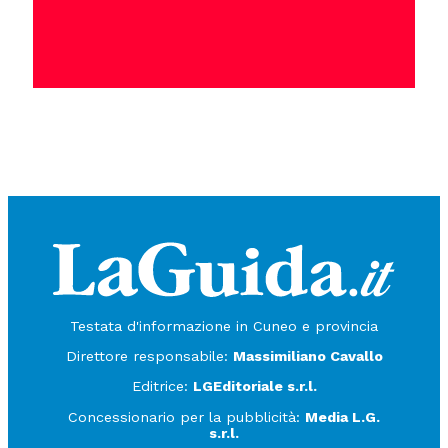
Testata d'informazione in Cuneo e provincia
Direttore responsabile:
Massimiliano Cavallo
Editrice:
LGEditoriale s.r.l.
Concessionario per la pubblicità:
Media L.G.
s.r.l.