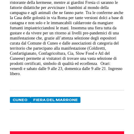
ristorante della kermesse, mentre ai giardini Fresia ci saranno le
fattorie didattiche per avvicinare i bambini al mondo della
campagna e agli animali che ne fanno parte. Tra le conferme anche
la Casa delle golosità in via Roma per tante versioni dolci a base di
castagna e non solo e le immancabili caldarroste da mangiare
fumanti impiastricciandosi le mani. Insomma una fiera tutta da
gustare e da vivere per un ritorno ai livelli pre-pandemici di una
manifestazione che, grazie all’attenza selezione degli espositori
curata dal Comune di Cuneo e dalle associazioni di categoria del
territorio che partecipano alla manifestazione (Coldiretti,
Confartigianato, Confagricoltura, Cia, Slow Food e Atl del
Cuneese) permette ai visitatori di trovare una vasta selezione di
prodotti certificati, simbolo di qualità ed eccellenza.
Orari:
venerdì e sabato dalle 9 alle 23, domenica dalle 9 alle 21. Ingresso
libero.
CUNEO
FIERA DEL MARRONE