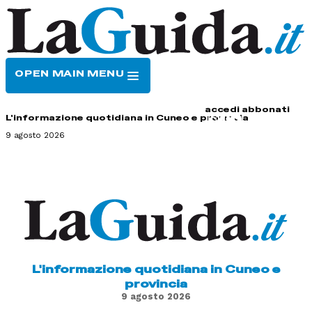
OPEN MAIN MENU
HOME
CONTATTI
accedi
abbonati
L'informazione quotidiana in Cuneo e provincia
9 agosto 2026
L'informazione quotidiana in Cuneo e
provincia
9 agosto 2026