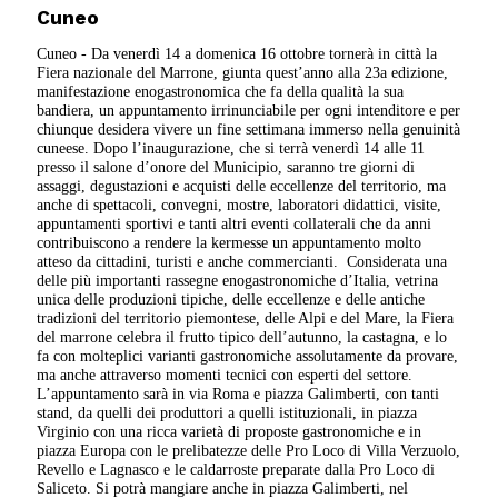
Cuneo
Cuneo - Da venerdì 14 a domenica 16 ottobre tornerà in città la
Fiera nazionale del Marrone, giunta quest’anno alla 23a edizione,
manifestazione enogastronomica che fa della qualità la sua
bandiera, un appuntamento irrinunciabile per ogni intenditore e per
chiunque desidera vivere un fine settimana immerso nella genuinità
cuneese. Dopo l’inaugurazione, che si terrà venerdì 14 alle 11
presso il salone d’onore del Municipio, saranno tre giorni di
assaggi, degustazioni e acquisti delle eccellenze del territorio, ma
anche di spettacoli, convegni, mostre, laboratori didattici, visite,
appuntamenti sportivi e tanti altri eventi collaterali che da anni
contribuiscono a rendere la kermesse un appuntamento molto
atteso da cittadini, turisti e anche commercianti.
Considerata una
delle più importanti rassegne enogastronomiche d’Italia, vetrina
unica delle produzioni tipiche, delle eccellenze e delle antiche
tradizioni del territorio piemontese, delle Alpi e del Mare, la Fiera
del marrone celebra il frutto tipico dell’autunno, la castagna, e lo
fa con molteplici varianti gastronomiche assolutamente da provare,
ma anche attraverso momenti tecnici con esperti del settore.
L’appuntamento sarà in via Roma e piazza Galimberti, con tanti
stand, da quelli dei produttori a quelli istituzionali, in piazza
Virginio con una ricca varietà di proposte gastronomiche e in
piazza Europa con le prelibatezze delle Pro Loco di Villa Verzuolo,
Revello e Lagnasco e le caldarroste preparate dalla Pro Loco di
Saliceto. Si potrà mangiare anche in piazza Galimberti, nel