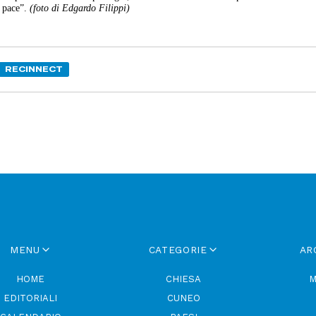
a pace”.
(foto di Edgardo Filippi)
RECINNECT
MENU
CATEGORIE
AR
HOME
CHIESA
M
EDITORIALI
CUNEO