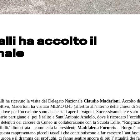
lli ha accolto il
nale
i ha ricevuto la visita del Delegato Nazionale
Claudio Maderloni
. Accolto d
ttivo, Maderloni ha visitato MEMO4345 (allestito all’interno della chiesa di 
, dove per l’occasione sono anche stati aperti i vagoni. Successivamente è stato
rio partigiano e poi è salito a Sant’Antonio Aradolo, dove è ricordato l’eccid
i detenuti del carcere di Cuneo in collaborazione con la Scuola Edile. “Ringrazi
sibilità dimostrata – commenta la presidente
Maddalena Forneris
-. Borgo è un
uesta rappresentano piccoli tasselli che contribuiscono a far crescere l’antifasc
 Europa e il dramma dei profughi, ci fanno sentire ancora di più l’attualità dei fa