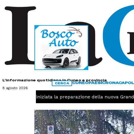
HOME
CONTATTI
L'informazione quotidiana in Cuneo e provincia
CUNEO
PAESI
CRONACA
POL
CERCA
8 agosto 2026
 -
Pallavolo, iniziata la preparazione della nuova Granda 