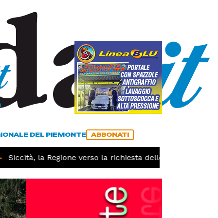
a
ACCEDI
ABBONATI
GIONALE DEL PIEMONTE
ABBONATI
Siccità, la Regione verso la richiesta dello stato di calamit