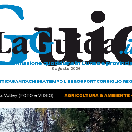
L'informazione quotidiana in Cuneo e provinci
8 agosto 2026
ITICA
SANITÀ
CHIESA
TEMPO LIBERO
SPORT
CONSIGLIO RE
Volley (FOTO e VIDEO)
AGRICOLTURA & AMBIENTE -