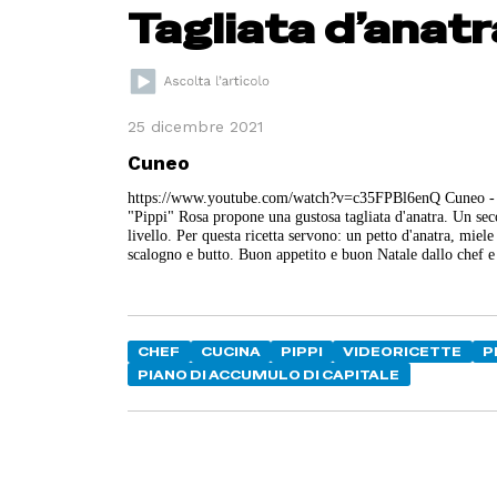
Tagliata d’anatr
25 dicembre 2021
Cuneo
https://www.youtube.com/watch?v=c35FPBl6enQ Cuneo - Per 
"Pippi" Rosa propone una gustosa tagliata d'anatra. Un secon
livello. Per questa ricetta servono: un petto d'anatra, miel
scalogno e butto. Buon appetito e buon Natale dallo chef e
CHEF
CUCINA
PIPPI
VIDEORICETTE
P
PIANO DI ACCUMULO DI CAPITALE