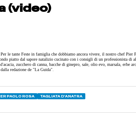
a (video)
le tante Feste in famiglia che dobbiamo ancora vivere, il nostro chef Pier 
do piatto dal sapore natalizio cucinato con i consigli di un professionista di a
e d'acacia, zucchero di canna, bacche di ginepro, sale, olio evo, marsala, erbe a
 dalla redazione de "La Guida".
IER PAOLO ROSA
TAGLIATA D'ANATRA