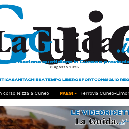
L'informazione quotidiana in Cuneo e provinci
8 agosto 2026
ITICA
SANITÀ
CHIESA
TEMPO LIBERO
SPORT
CONSIGLIO RE
corso Nizza a Cuneo
PAESI -
Ferrovia Cuneo-Limone,