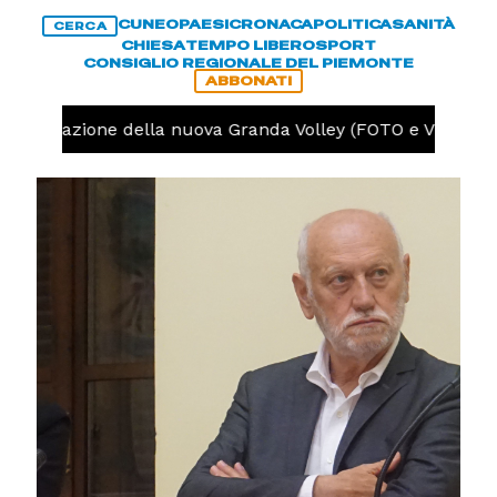
CUNEO
PAESI
CRONACA
POLITICA
SANITÀ
CERCA
CHIESA
TEMPO LIBERO
SPORT
CONSIGLIO REGIONALE DEL PIEMONTE
ABBONATI
 preparazione della nuova Granda Volley (FOTO e VIDEO)