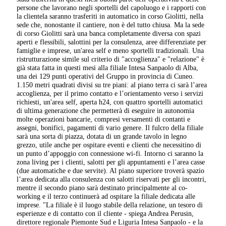
persone che lavorano negli sportelli del capoluogo e i rapporti con
la clientela saranno trasferiti in automatico in corso Giolitti, nella
sede che, nonostante il cantiere, non è del tutto chiusa. Ma la sede
di corso Giolitti sarà una banca completamente diversa con spazi
aperti e flessibili, salottini per la consulenza, aree differenziate per
famiglie e imprese, un'area self e meno sportelli tradizionali. Una
ristrutturazione simile sul criterio di "accoglienza" e "relazione" è
già stata fatta in questi mesi alla filiale Intesa Sanpaolo di Alba,
una dei 129 punti operativi del Gruppo in provincia di Cuneo.
1.150 metri quadrati divisi su tre piani: al piano terra ci sarà l’area
accoglienza, per il primo contatto e l’orientamento verso i servizi
richiesti, un'area self, aperta h24, con quattro sportelli automatici
di ultima generazione che permetterà di eseguire in autonomia
molte operazioni bancarie, compresi versamenti di contanti e
assegni, bonifici, pagamenti di vario genere. Il fulcro della filiale
sarà una sorta di piazza, dotata di un grande tavolo in legno
grezzo, utile anche per ospitare eventi e clienti che necessitino di
un punto d’appoggio con connessione wi-fi. Intorno ci saranno la
zona living per i clienti, salotti per gli appuntamenti e l’area casse
(due automatiche e due servite). Al piano superiore troverà spazio
l’area dedicata alla consulenza con salotti riservati per gli incontri,
mentre il secondo piano sarà destinato principalmente al co-
working e il terzo continuerà ad ospitare la filiale dedicata alle
imprese. "La filiale è il luogo stabile della relazione, un tesoro di
esperienze e di contatto con il cliente - spiega Andrea Perusin,
direttore regionale Piemonte Sud e Liguria Intesa Sanpaolo - e la