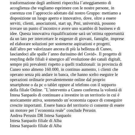
trasformazione degli ambienti rispecchia l’atteggiamento di
accoglienza che vogliamo esprimere con le nostre persone, in
coerenza con l’approccio adottato dal nostro Gruppo: mettiamo a
disposizione un luogo aperto e innovativo, dove, oltre a essere
serviti, clienti, associazioni, start up, Pmi, università, possono
trovare un punto d’incontro e avere uno scambio di business e di
idee. Questa innovativa riqualificazione sarà un’ottima opportunità
da un lato per intercettare le esigenze di giovani, famiglie, imprese
ed elaborare soluzioni per sostenerne aspirazioni e progetti,
dall’altro per valorizzare ancora di più la bellezza di Cuneo,
lasciandoci alle spalle l’anno durissimo del Covid». Il progetto di
restyling delle filiali è sinergico all’evoluzione dei canali digitali,
sempre più prevalenti rispetto a quelli tradizionali: in provincia di
Cuneo sono almeno 160.000, in continuo aumento, i clienti che
operano senza più andare in banca, che hanno scelto eseguire le
operazioni ordinarie prevalentemente online dal proprio
smartphone o da pc o tablet oppure al telefono con il supporto
della filiale Online. "L'intervento a Cuneo conferma la volontà di
Intesa Sanpaolo di continuare a investire in un territorio in cui è
storicamente attiva, sostenendo un’economia capace di conseguire
crescite importanti. Essere banca del territorio ci consente di essere
un motore per l’economia reale" conclude Perusin.
Andrea Perusin DR Intesa Sanpaolo
Intesa Sanpaolo filiale di Alba
Intesa Sanpaolo filiale di Alba