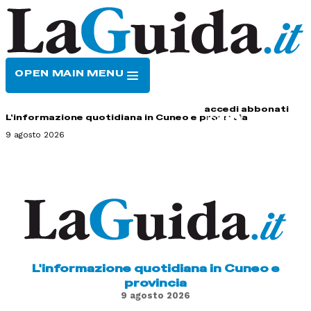
OPEN MAIN MENU
HOME
CONTATTI
accedi
abbonati
L'informazione quotidiana in Cuneo e provincia
9 agosto 2026
L'informazione quotidiana in Cuneo e
provincia
9 agosto 2026