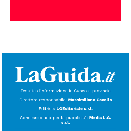
Testata d'informazione in Cuneo e provincia
Direttore responsabile:
Massimiliano Cavallo
Editrice:
LGEditoriale s.r.l.
Concessionario per la pubblicità:
Media L.G.
s.r.l.