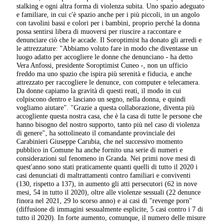
stalking e ogni altra forma di violenza subita. Uno spazio adeguato
e familiare, in cui c'è spazio anche per i più piccoli, in un angolo
con tavolini bassi e colori per i bambini, proprio perché la donna
possa sentirsi libera di muoversi per riuscire a raccontare e
denunciare ciò che le accade. Il Soroptimist ha donato gli arredi e
le attrezzature: "Abbiamo voluto fare in modo che diventasse un
luogo adatto per accogliere le donne che denunciano - ha detto
Vera Anfossi, presidente Soroptimist Cuneo -, non un ufficio
freddo ma uno spazio che ispira più serenità e fiducia, e anche
attrezzato per raccogliere le denunce, con computer e telecamera.
Da donne capiamo la gravità di questi reati, il modo in cui
colpiscono dentro e lasciano un segno, nella donna, e quindi
vogliamo aiutare". "Grazie a questa collaborazione, diventa più
accogliente questa nostra casa, che è la casa di tutte le persone che
hanno bisogno del nostro supporto, tanto più nel caso di violenza
di genere", ha sottolineato il comandante provinciale dei
Carabinieri Giuseppe Carubia, che nel successivo momento
pubblico in Comune ha anche fornito una serie di numeri e
considerazioni sul fenomeno in Granda. Nei primi nove mesi di
quest'anno sono stati praticamente quanti quelli di tutto il 2020 i
casi denunciati di maltrattamenti contro familiari e conviventi
(130, rispetto a 137), in aumento gli atti persecutori (62 in nove
mesi, 54 in tutto il 2020), oltre alle violenze sessuali (22 denunce
finora nel 2021, 29 lo scorso anno) e ai casi di "revenge porn"
(diffusione di immagini sessualmente esplicite, 5 casi contro i 7 di
tutto il 2020). In forte aumento, comunque, il numero delle misure