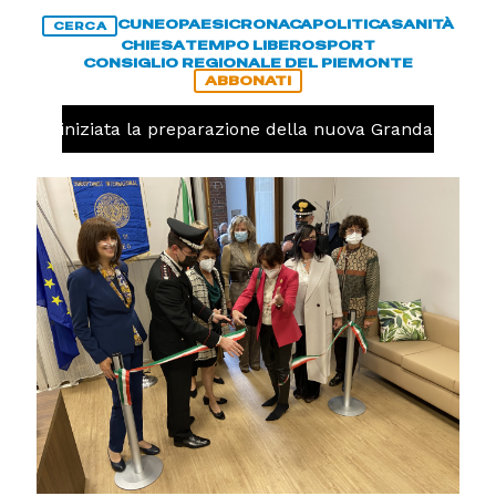
CUNEO
PAESI
CRONACA
POLITICA
SANITÀ
CERCA
CHIESA
TEMPO LIBERO
SPORT
CONSIGLIO REGIONALE DEL PIEMONTE
ABBONATI
avolo, iniziata la preparazione della nuova Granda Volley 