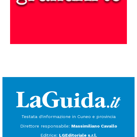
Testata d'informazione in Cuneo e provincia
Direttore responsabile:
Massimiliano Cavallo
Editrice:
LGEditoriale s.r.l.