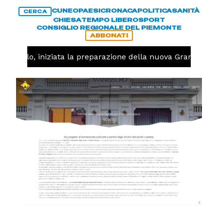
CUNEO
PAESI
CRONACA
POLITICA
SANITÀ
CERCA
CHIESA
TEMPO LIBERO
SPORT
CONSIGLIO REGIONALE DEL PIEMONTE
ABBONATI
allavolo, iniziata la preparazione della nuova Granda Voll