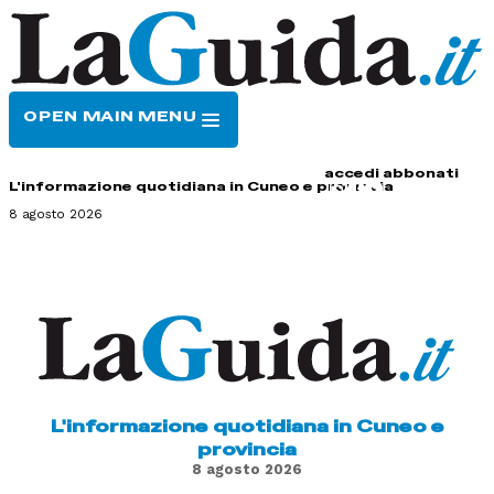
OPEN MAIN MENU
HOME
CONTATTI
accedi
abbonati
L'informazione quotidiana in Cuneo e provincia
8 agosto 2026
L'informazione quotidiana in Cuneo e
provincia
8 agosto 2026