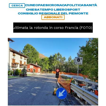
CUNEO
PAESI
CRONACA
POLITICA
SANITÀ
CERCA
CHIESA
TEMPO LIBERO
SPORT
CONSIGLIO REGIONALE DEL PIEMONTE
ABBONATI
neo, ultimata la rotonda in corso Francia (FOTO)
CR