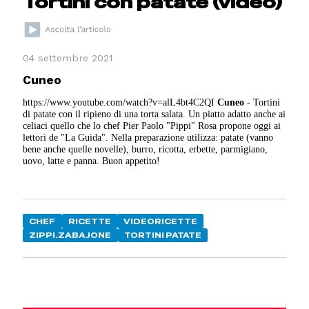
Tortini con patate (video)
04 settembre 2021
Cuneo
https://www.youtube.com/watch?v=alL4bt4C2QI
Cuneo
- Tortini
di patate con il ripieno di una torta salata. Un piatto adatto anche ai
celiaci quello che lo chef Pier Paolo "Pippi" Rosa propone oggi ai
lettori de "La Guida". Nella preparazione utilizza: patate (vanno
bene anche quelle novelle), burro, ricotta, erbette, parmigiano,
uovo, latte e panna. Buon appetito!
CHEF
RICETTE
VIDEORICETTE
ZIPPI.ZABAJONE
TORTINI PATATE