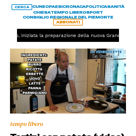
CUNEO
PAESI
CRONACA
POLITICA
SANITÀ
CERCA
CHIESA
TEMPO LIBERO
SPORT
CONSIGLIO REGIONALE DEL PIEMONTE
ABBONATI
llavolo, iniziata la preparazione della nuova Granda Volle
tempo libero