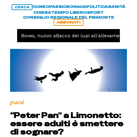
CUNEO
PAESI
CRONACA
POLITICA
SANITÀ
CERCA
CHIESA
TEMPO LIBERO
SPORT
CONSIGLIO REGIONALE DEL PIEMONTE
ABBONATI
NACA -
Boves, nuovo attacco dei lupi all'allevamento Mart
paesi
“Peter Pan” a Limonetto:
essere adulti è smettere
di sognare?