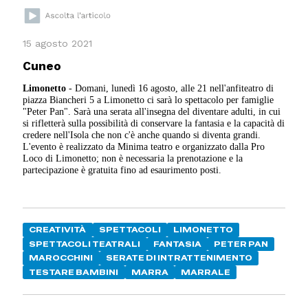
15 agosto 2021
Cuneo
Limonetto
- Domani, lunedì 16 agosto, alle 21 nell'anfiteatro di
piazza Biancheri 5 a Limonetto ci sarà lo spettacolo per famiglie
"Peter Pan". Sarà una serata all'insegna del diventare adulti, in cui
si rifletterà sulla possibilità di conservare la fantasia e la capacità di
credere nell'Isola che non c'è anche quando si diventa grandi.
L'evento è realizzato da Minima teatro e organizzato dalla Pro
Loco di Limonetto; non è necessaria la prenotazione e la
partecipazione è gratuita fino ad esaurimento posti.
CREATIVITÀ
SPETTACOLI
LIMONETTO
SPETTACOLI TEATRALI
FANTASIA
PETER PAN
MAROCCHINI
SERATE DI INTRATTENIMENTO
TESTARE BAMBINI
MARRA
MARRALE