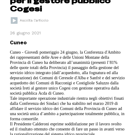
per il gestore pubblico
Cogesi
26 giugno 2021
Cuneo
Cuneo - Giovedì pomeriggio 24 giugno, la Conferenza d'Ambito
dei rappresentanti delle Aree e delle Unioni Montane della
Provincia di Cuneo ha deliberato all’unanimità (presenti l’81%
delle quote totali della Provincia) il passaggio della gestione del
servizio idrico integrato (dall’acquedotto, alla fognatura ed alla
depurazione) dei Comuni di Ceresole d'Alba e Sanfrè e del servizio
acquedotto dei Comuni di Racconigi e Costigliole Saluzzo dalla
società Ireti al gestore unico Cogesi con gestione operativa dalla
società pubblica Acda di Cuneo.
Tale importante operazione industriale rientra negli obiettivi fissati
dalla Conferenza dei Sindaci che ha stabilito nel marzo 2019 di
affidare il servizio idrico dei Comuni della Provincia di Cuneo ad
una società unica d’ambito a partecipazione totalmente pubblica, in
forma consortile.
Il Presidente Calderoni esprime soddisfazione per il lavoro svolto
ed il risultato ottenuto che consente di fare un passo in avanti verso
la razionalizzazione del sistema idrico provinciale.