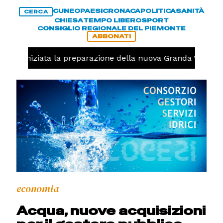
CUNEO
PAESI
CRONACA
POLITICA
SANITÀ
CERCA
CHIESA
TEMPO LIBERO
SPORT
CONSIGLIO REGIONALE DEL PIEMONTE
ABBONATI
volo, iniziata la preparazione della nuova Granda Volley 
economia
Acqua, nuove acquisizioni